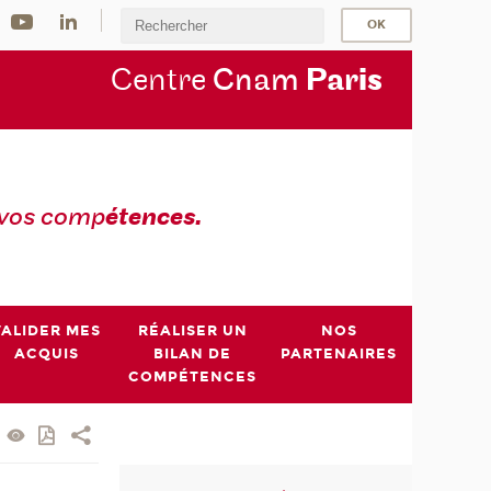
Centre
Cnam
Par
is
 vos comp
étences.
VALIDER MES
RÉALISER UN
NOS
ACQUIS
BILAN DE
PARTENAIRES
COMPÉTENCES