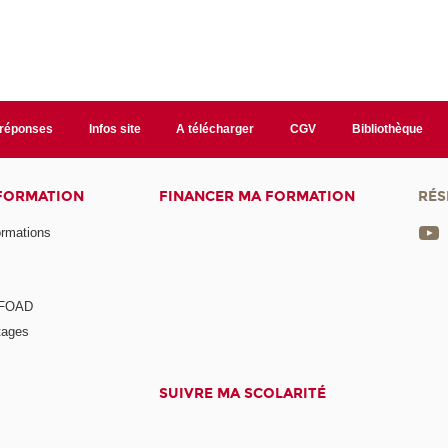
/réponses
Infos site
A télécharger
CGV
Bibliothèque
 FORMATION
FINANCER MA FORMATION
RÉS
ormations
a FOAD
tages
SUIVRE MA SCOLARITÉ