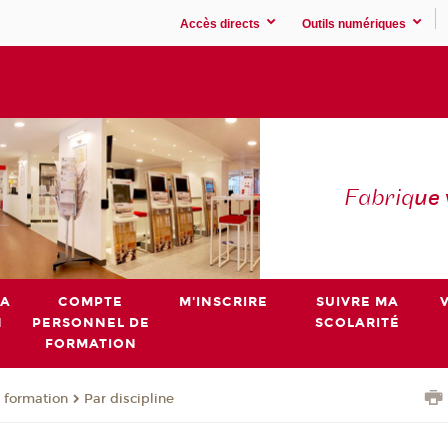
Accès directs
Outils numériques
Fabriq
ue
MA
COMPTE
M'INSCRIRE
SUIVRE MA
N
PERSONNEL DE
SCOLARITÉ
FORMATION
 formation
Par discipline