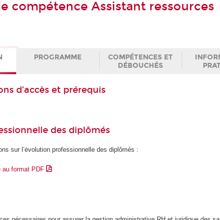
 de compétence Assistant ressources
N
PROGRAMME
COMPÉTENCES ET
INFOR
DÉBOUCHÉS
PRA
ons d’accès et prérequis
essionnelle des diplômés
ons sur l’évolution professionnelle des diplômés :
e au format PDF
es nécessaires pour assurer la gestion administrative RH et juridique des sa