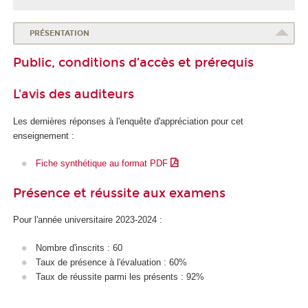
l
e
d
PRÉSENTATION
e
Public, conditions d’accès et prérequis
l
a
S
L'avis des auditeurs
a
n
Les dernières réponses à l'enquête d'appréciation pour cet
t
enseignement :
é
Fiche synthétique au format PDF
Présence et réussite aux examens
Pour l'année universitaire 2023-2024 :
Nombre d'inscrits : 60
Taux de présence à l'évaluation : 60%
Taux de réussite parmi les présents : 92%