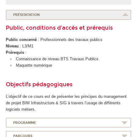
l
e
d
PRÉSENTATION
u
Public, conditions d’accès et prérequis
n
u
Public concerné
: Professionnels des travaux publics
m
Niveau
: L3/M1
é
Prérequis
:
r
Connaissance de niveau BTS Travaux Publics
i
Maquette numérique
q
u
e
Objectifs pédagogiques
e
t
L’objectif de ce cours est de présenter les principes du management
d
de projet BIM Infrastructure & SIG à travers l’usage de différents
e
logiciels métiers.
l
'
PROGRAMME
I
A
PARCOURS