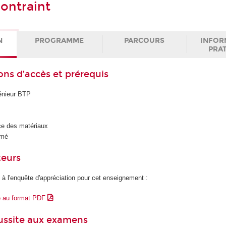
ontraint
N
PROGRAMME
PARCOURS
INFOR
PRA
ons d’accès et prérequis
énieur BTP
:
e des matériaux
rmé
teurs
 à l'enquête d'appréciation pour cet enseignement :
e au format PDF
éussite aux examens