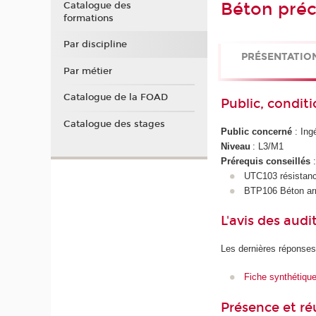
Béton préc
Catalogue des
formations
Par discipline
PRÉSENTATIO
Par métier
Catalogue de la FOAD
Public, conditi
Catalogue des stages
Public concerné
: Ing
Niveau
: L3/M1
Prérequis conseillés
UTC103 résistanc
BTP106 Béton a
L'avis des audi
Les dernières réponses
Fiche synthétiqu
Présence et r