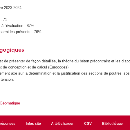
ire 2023-2024 :
 : 71
à l'évaluation : 87%
parmi les présents : 76%
agogiques
st de présenter de façon détaillée, la théorie du béton précontraint et les disp
t de conception et de calcul (Eurocodes).
ement axé sur la détermination et la justification des sections de poutres isos
 tension.
 Géomatique
/réponses
Infos site
A télécharger
CGV
Bibliothèque