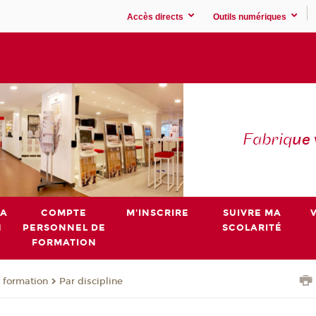
Accès directs
Outils numériques
Fabriq
ue
MA
COMPTE
M'INSCRIRE
SUIVRE MA
N
PERSONNEL DE
SCOLARITÉ
FORMATION
 formation
Par discipline