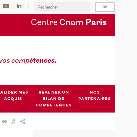
Centre
Cnam
Par
is
 vos comp
étences.
VALIDER MES
RÉALISER UN
NOS
ACQUIS
BILAN DE
PARTENAIRES
COMPÉTENCES