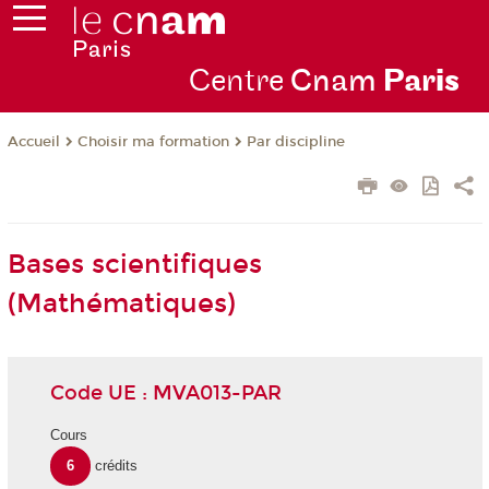
Centre
Cnam
Par
is
Choisir ma formation
Par discipline
Accueil
Bases scientifiques
(Mathématiques)
Code UE : MVA013-PAR
Cours
6
crédits