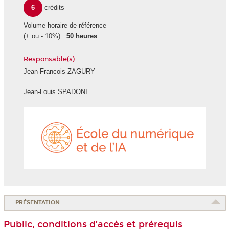
6
crédits
Volume horaire de référence
(+ ou - 10%) :
50 heures
Responsable(s)
Jean-Francois ZAGURY
Jean-Louis SPADONI
École
du
numéri
et
de
l'IA
PRÉSENTATION
Public, conditions d’accès et prérequis