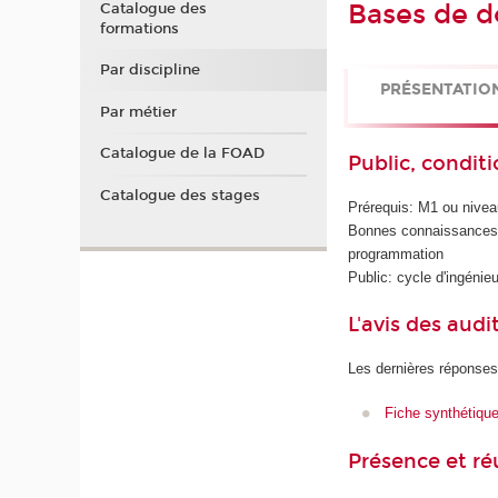
Bases de d
Catalogue des
formations
Par discipline
PRÉSENTATIO
Par métier
Catalogue de la FOAD
Public, conditi
Catalogue des stages
Prérequis: M1 ou nive
Bonnes connaissances e
programmation
Public: cycle d'ingén
L'avis des audi
Les dernières réponses
Fiche synthétiqu
Présence et r