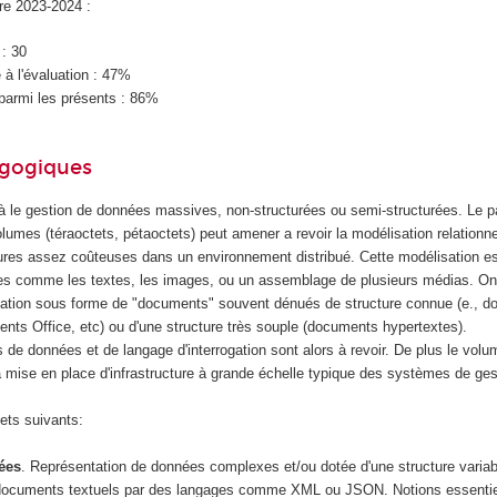
ire 2023-2024 :
 : 30
à l'évaluation : 47%
parmi les présents : 86%
agogiques
à le gestion de données massives, non-structurées ou semi-structurées. Le 
volumes (téraoctets, pétaoctets) peut amener a revoir la modélisation relationne
tures assez coûteuses dans un environnement distribué. Cette modélisation e
s comme les textes, les images, ou un assemblage de plusieurs médias. On s
sation sous forme de "documents" souvent dénués de structure connue (e., 
nts Office, etc) ou d'une structure très souple (documents hypertextes).
 de données et de langage d'interrogation sont alors à revoir. De plus le vo
a mise en place d'infrastructure à grande échelle typique des systèmes de ge
ets suivants:
ées
. Représentation de données complexes et/ou dotée d'une structure variab
 documents textuels par des langages comme XML ou JSON. Notions essentiel