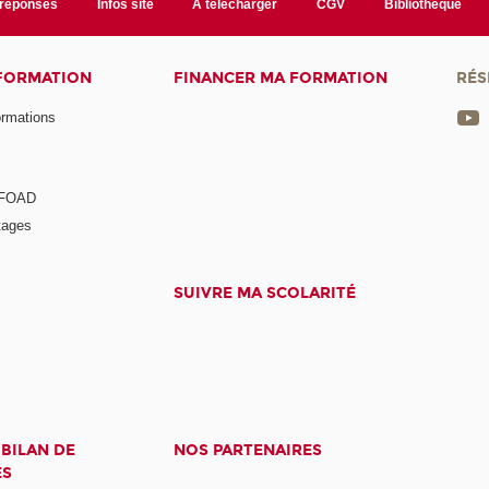
/réponses
Infos site
A télécharger
CGV
Bibliothèque
 FORMATION
FINANCER MA FORMATION
RÉS
ormations
a FOAD
tages
SUIVRE MA SCOLARITÉ
 BILAN DE
NOS PARTENAIRES
ES