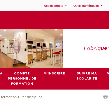
Accès directs
Outils numériques
Fabriq
ue
MA
COMPTE
M'INSCRIRE
SUIVRE MA
N
PERSONNEL DE
SCOLARITÉ
FORMATION
 formation
Par discipline