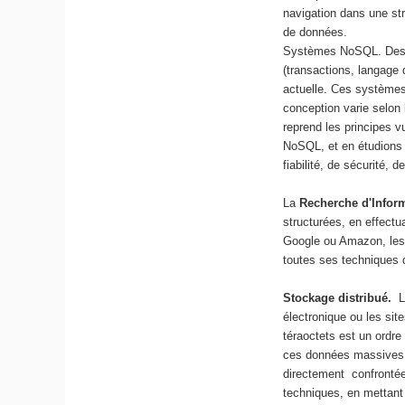
navigation dans une st
de données.
Systèmes NoSQL. Des s
(transactions, langage d
actuelle. Ces systèmes 
conception varie selon 
reprend les principes 
NoSQL, et en étudions
fiabilité, de sécurité,
La
Recherche d'Infor
structurées, en effect
Google ou Amazon, les t
toutes ses techniques d
Stockage distribué.
L
électronique ou les sit
téraoctets est un ordre
ces données massives 
directement confrontée
techniques, en mettant 