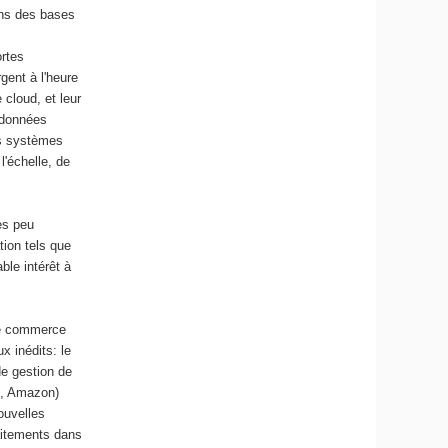
ans des bases
rtes
gent à l'heure
cloud, et leur
s données
es systèmes
'échelle, de
es peu
tion tels que
ble intérêt à
de commerce
x inédits: le
de gestion de
e, Amazon)
ouvelles
raitements dans