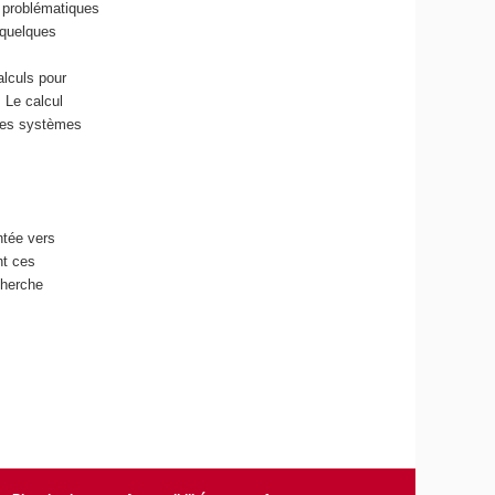
s problématiques
 quelques
alculs pour
 Le calcul
 des systèmes
ntée vers
nt ces
cherche