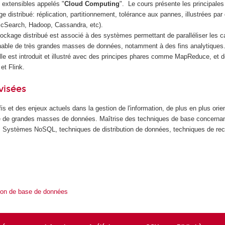
extensibles appelés "
Cloud Computing
". Le cours présente les principale
 distribué: réplication, partitionnement, tolérance aux pannes, illustrées par
ticSearch, Hadoop, Cassandra, etc).
tockage distribué est associé à des systèmes permettant de paralléliser les c
nnable de très grandes masses de données, notamment à des fins analytiques.
elle est introduit et illustré avec des principes phares comme MapReduce, et
t Flink.
visées
 et des enjeux actuels dans la gestion de l'information, de plus en plus orie
lyse de grandes masses de données. Maîtrise des techniques de base concerna
. Systèmes NoSQL, techniques de distribution de données, techniques de re
ion de base de données