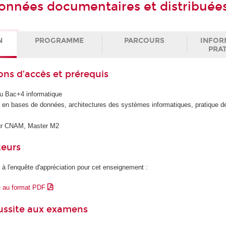
onnées documentaires et distribuée
N
PROGRAMME
PARCOURS
INFOR
PRA
ons d’accès et prérequis
au Bac+4 informatique
n bases de données, architectures des systèmes informatiques, pratique de
ieur CNAM, Master M2
teurs
 à l'enquête d'appréciation pour cet enseignement :
e au format PDF
éussite aux examens