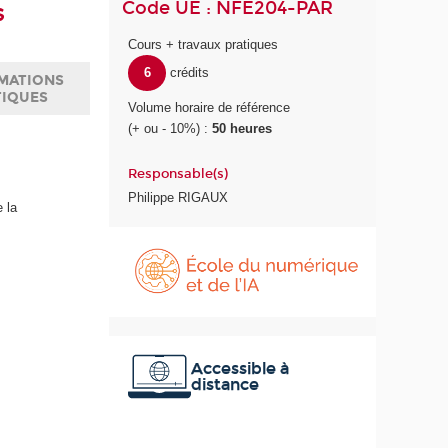
Code UE : NFE204-PAR
s
Cours + travaux pratiques
6
crédits
MATIONS
TIQUES
Volume horaire de référence
(+ ou - 10%) :
50 heures
Responsable(s)
Philippe RIGAUX
 la
É
c
o
l
e
d
u
Accessible à
distance
n
u
m
é