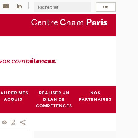
Centre
Cnam
Par
is
 vos comp
étences.
VALIDER MES
RÉALISER UN
NOS
ACQUIS
BILAN DE
PARTENAIRES
COMPÉTENCES