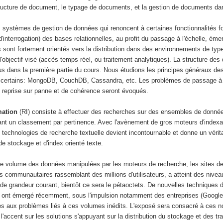
ructure de document, le typage de documents, et la gestion de documents d
ystèmes de gestion de données qui renoncent à certaines fonctionnalités fo
'interrogation) des bases relationnelles, au profit du passage à l'échelle, émer
sont fortement orientés vers la distribution dans des environnements de type 
l'objectif visé (accès temps réel, ou traitement analytiques). La structure de
vus dans la première partie du cours. Nous étudions les principes généraux d
 certains: MongoDB, CouchDB, Cassandra, etc. Les problèmes de passage à l
 de reprise sur panne et de cohérence seront évoqués.
mation
(RI) consiste à effectuer des recherches sur des ensembles de donné
uant un classement par pertinence. Avec l'avènement de gros moteurs d'indexa
echnologies de recherche textuelle devient incontournable et donne un vérita
e stockage et d'index orienté texte.
e volume des données manipulées par les moteurs de recherche, les sites 
es communautaires rassemblant des millions d'utilisateurs, a atteint des niveau
 de grandeur courant, bientôt ce sera le pétaoctets. De nouvelles techniques 
ont émergé récemment, sous l'impulsion notamment des entreprises (Googl
s aux problèmes liés à ces volumes inédits. L'exposé sera consacré à ces n
l'accent sur les solutions s'appuyant sur la distribution du stockage et des t