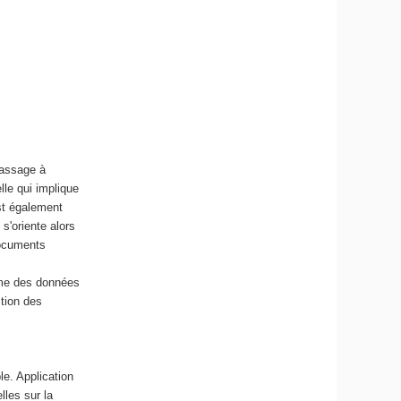
r
i
q
u
e
e
t
d
e
passage à
l
lle qui implique
'
st également
I
'oriente alors
A
documents
lume des données
stion des
le. Application
les sur la