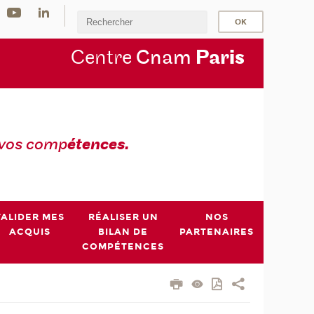
Centre
Cnam
Par
is
 vos comp
étences.
VALIDER MES
RÉALISER UN
NOS
ACQUIS
BILAN DE
PARTENAIRES
COMPÉTENCES