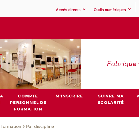
Accès directs
Outils numériques
Fabriq
ue
MA
COMPTE
M'INSCRIRE
SUIVRE MA
N
PERSONNEL DE
SCOLARITÉ
FORMATION
 formation
Par discipline