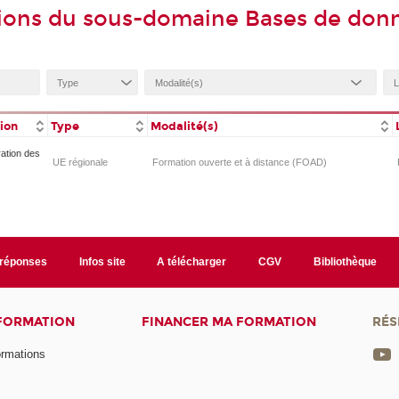
ions du sous-domaine Bases de donn
tion
Type
Modalité(s)
ration des
UE régionale
Formation ouverte et à distance (FOAD)
/réponses
Infos site
A télécharger
CGV
Bibliothèque
 FORMATION
FINANCER MA FORMATION
RÉS
ormations