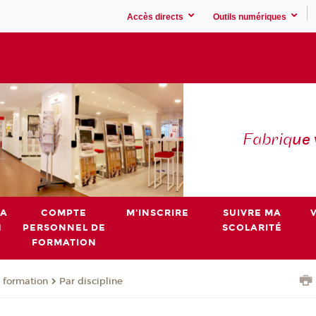
Accès directs
Outils numériques
Fabriq
ue
MA
COMPTE
M'INSCRIRE
SUIVRE MA
N
PERSONNEL DE
SCOLARITÉ
FORMATION
 formation
Par discipline