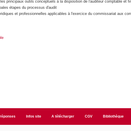
 les principaux outils conceptuels à la disposition de l'auditeur comptable et fi
ipales étapes du processus d'audit
juridiques et professionnelles applicables à l'exercice du commissariat aux co
le
/réponses
Infos site
A télécharger
CGV
Bibliothèque