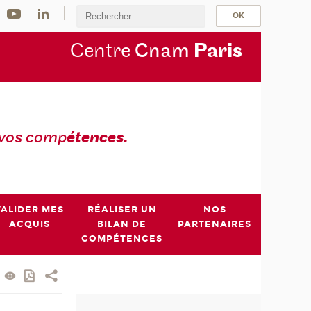
Centre
Cnam
Par
is
 vos comp
étences.
VALIDER MES
RÉALISER UN
NOS
ACQUIS
BILAN DE
PARTENAIRES
COMPÉTENCES