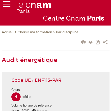
Centre
Cnam
Par
is
Choisir ma formation
Par discipline
Accueil
Audit énergétique
Code UE : ENF113-PAR
Cours
4
crédits
Volume horaire de référence
(+ ou - 10%) :
40 heures