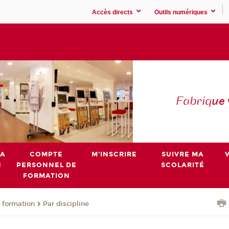
Accès directs
Outils numériques
Fabriq
ue
MA
COMPTE
M'INSCRIRE
SUIVRE MA
N
PERSONNEL DE
SCOLARITÉ
FORMATION
 formation
Par discipline