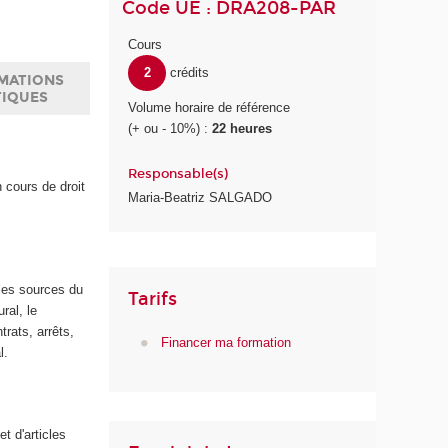
Code UE : DRA208-PAR
Cours
2
crédits
MATIONS
TIQUES
Volume horaire de référence
(+ ou - 10%) :
22 heures
Responsable(s)
n cours de droit
Maria-Beatriz SALGADO
 les sources du
Tarifs
ural, le
rats, arrêts,
Financer ma formation
l.
t d'articles