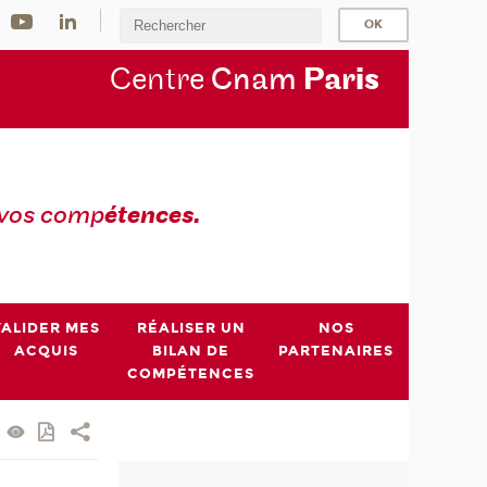
Centre
Cnam
Par
is
 vos comp
étences.
VALIDER MES
RÉALISER UN
NOS
ACQUIS
BILAN DE
PARTENAIRES
COMPÉTENCES