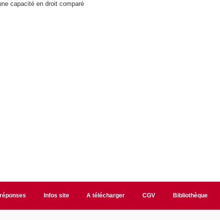
 une capacité en droit comparé
/réponses
Infos site
A télécharger
CGV
Bibliothèque