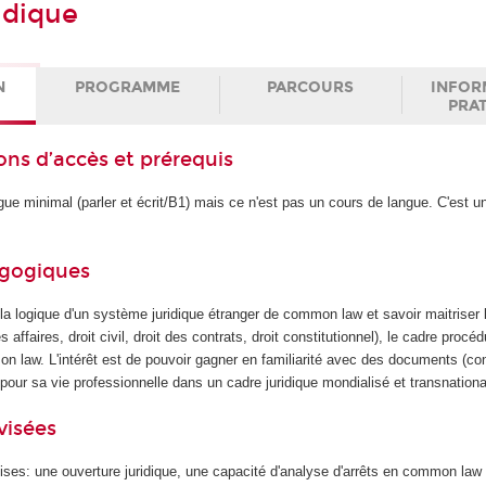
idique
N
PROGRAMME
PARCOURS
INFOR
PRA
ons d’accès et prérequis
ngue minimal (parler et écrit/B1) mais ce n'est pas un cours de langue. C'est u
agogiques
 la logique d'un système juridique étranger de common law et savoir maitriser
s affaires, droit civil, droit des contrats, droit constitutionnel), le cadre procéd
 law. L'intérêt est de pouvoir gagner en familiarité avec des documents (cont
 pour sa vie professionnelle dans un cadre juridique mondialisé et transnationa
visées
es: une ouverture juridique, une capacité d'analyse d'arrêts en common law e