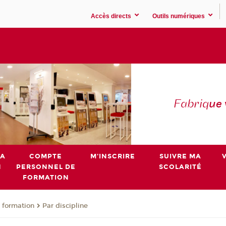
Accès directs
Outils numériques
Fabriq
ue
MA
COMPTE
M'INSCRIRE
SUIVRE MA
N
PERSONNEL DE
SCOLARITÉ
FORMATION
 formation
Par discipline