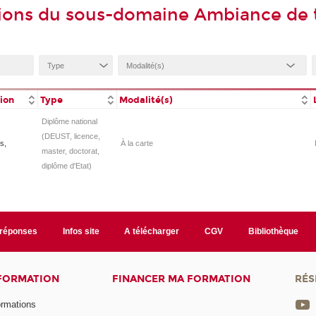
ions du sous-domaine Ambiance de t
tion
Type
Modalité(s)
Diplôme national
(DEUST, licence,
s,
À la carte
master, doctorat,
diplôme d'Etat)
/réponses
Infos site
A télécharger
CGV
Bibliothèque
 FORMATION
FINANCER MA FORMATION
RÉS
ormations