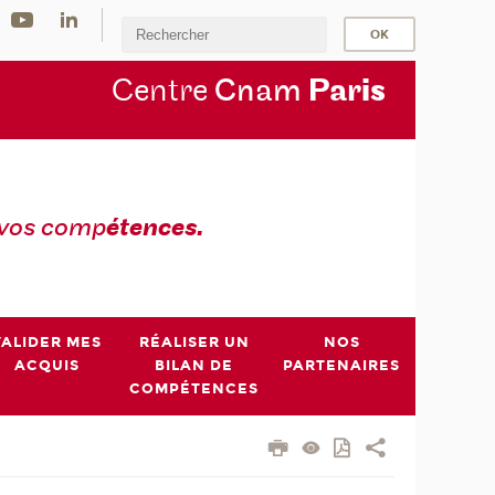
Centre
Cnam
Par
is
 vos comp
étences.
VALIDER MES
RÉALISER UN
NOS
ACQUIS
BILAN DE
PARTENAIRES
COMPÉTENCES