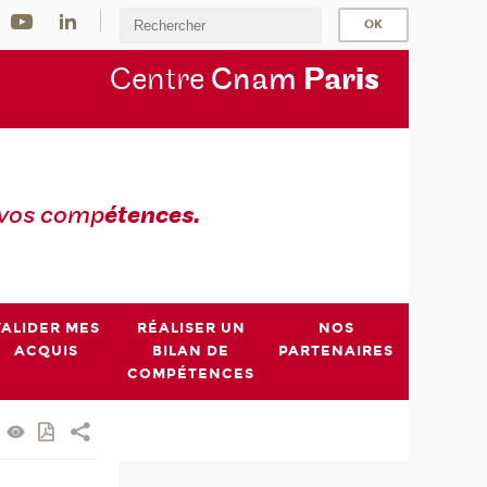
Centre
Cnam
Par
is
 vos comp
étences.
VALIDER MES
RÉALISER UN
NOS
ACQUIS
BILAN DE
PARTENAIRES
COMPÉTENCES