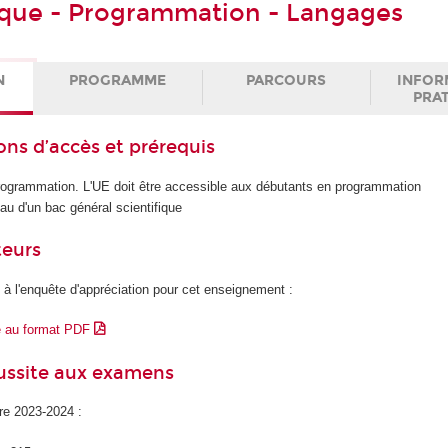
que - Programmation - Langages
N
PROGRAMME
PARCOURS
INFOR
PRA
ons d’accès et prérequis
rogrammation. L'UE doit être accessible aux débutants en programmation
u d'un bac général scientifique
teurs
 à l'enquête d'appréciation pour cet enseignement :
e au format PDF
éussite aux examens
ire 2023-2024 :