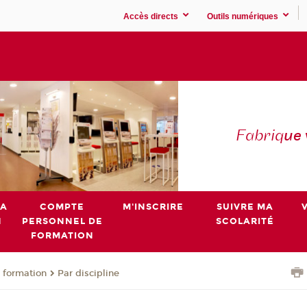
Accès directs
Outils numériques
Fabriq
ue
MA
COMPTE
M'INSCRIRE
SUIVRE MA
N
PERSONNEL DE
SCOLARITÉ
FORMATION
 formation
Par discipline