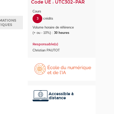
Code UE : UTC302-PAR
Cours
3
crédits
MATIONS
TIQUES
Volume horaire de référence
(+ ou - 10%) :
30 heures
Responsable(s)
Christian PAUTOT
É
c
o
l
e
d
u
Accessible à
distance
n
u
m
é