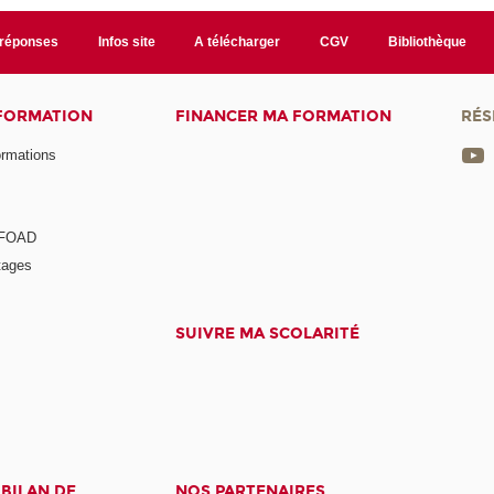
/réponses
Infos site
A télécharger
CGV
Bibliothèque
 FORMATION
FINANCER MA FORMATION
RÉS
ormations
a FOAD
tages
SUIVRE MA SCOLARITÉ
 BILAN DE
NOS PARTENAIRES