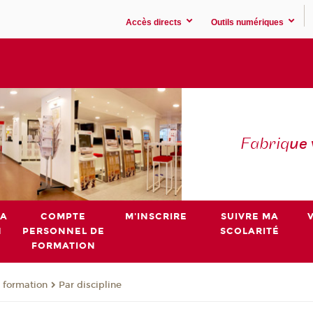
Accès directs
Outils numériques
Fabriq
ue
MA
COMPTE
M'INSCRIRE
SUIVRE MA
N
PERSONNEL DE
SCOLARITÉ
FORMATION
 formation
Par discipline