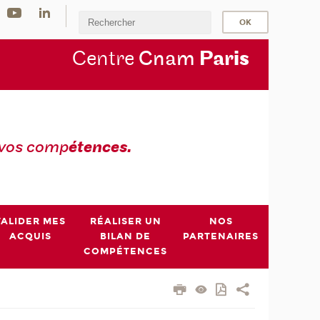
Centre
Cnam
Par
is
 vos comp
étences.
VALIDER MES
RÉALISER UN
NOS
ACQUIS
BILAN DE
PARTENAIRES
COMPÉTENCES