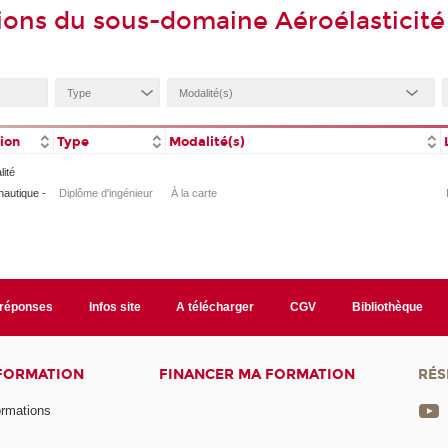
ions du sous-domaine Aéroélasticité
tion
Type
Modalité(s)
lité
autique -
Diplôme d'ingénieur
À la carte
/réponses
Infos site
A télécharger
CGV
Bibliothèque
 FORMATION
FINANCER MA FORMATION
RÉS
ormations