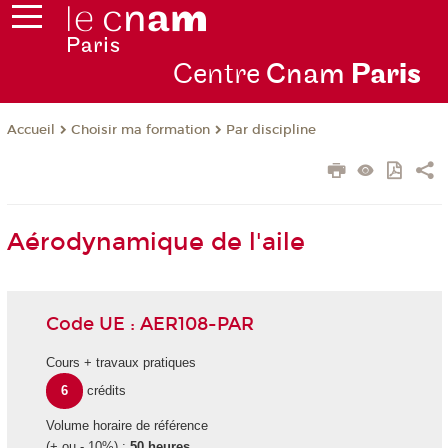
Centre
Cnam
Par
is
Choisir ma formation
Par discipline
Accueil
Aérodynamique de l'aile
Code UE : AER108-PAR
Cours + travaux pratiques
6
crédits
Volume horaire de référence
(+ ou - 10%) :
50 heures