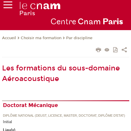
Centre
Cnam
Par
is
Choisir ma formation
Par discipline
Accueil
Les formations du sous-domaine
Aéroacoustique
Doctorat Mécanique
DIPLÔME NATIONAL (DEUST, LICENCE, MASTER, DOCTORAT, DIPLÔME D'ETAT)
Initial
Lieu(x)