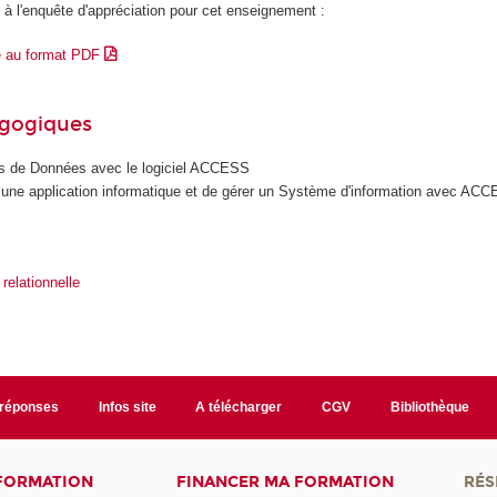
 à l'enquête d'appréciation pour cet enseignement :
e au format PDF
agogiques
s de Données avec le logiciel ACCESS
r une application informatique et de gérer un Système d'information avec AC
elationnelle
/réponses
Infos site
A télécharger
CGV
Bibliothèque
 FORMATION
FINANCER MA FORMATION
RÉS