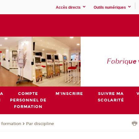
Accès directs
Outils numériques
Fabriq
ue
MA
COMPTE
M'INSCRIRE
SUIVRE MA
N
PERSONNEL DE
SCOLARITÉ
FORMATION
 formation
Par discipline