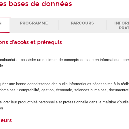
les bases de données
N
PROGRAMME
PARCOURS
INFOR
PRA
ons d’accès et prérequis
accalauréat et posséder un minimum de concepts de base en informatique comm
le
quérir une bonne connaissance des outils informatiques nécessaires à la réali
s domaines : comptabilité, gestion, économie, sciences humaines, documentatio
liorer leur productivité personnelle et professionnelle dans la maîtrise d'outil
on
teurs