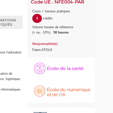
Code UE : NFE004-PAR
Cours + travaux pratiques
6
crédits
MATIONS
TIQUES
Volume horaire de référence
(+ ou - 10%) :
50 heures
Responsable(s)
Faten ATIGUI
e l'utilisation
sation de
n, logistique,
É
É
c
c
s informatiques
o
o
l
l
e
e
d
d