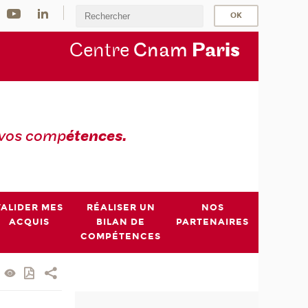
Centre
Cnam
Par
is
 vos comp
étences.
VALIDER MES
RÉALISER UN
NOS
ACQUIS
BILAN DE
PARTENAIRES
COMPÉTENCES