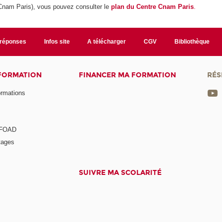
Cnam Paris),
vous pouvez consulter le
plan du Centre Cnam Paris
.
/réponses
Infos site
A télécharger
CGV
Bibliothèque
 FORMATION
FINANCER MA FORMATION
RÉS
ormations
a FOAD
tages
SUIVRE MA SCOLARITÉ