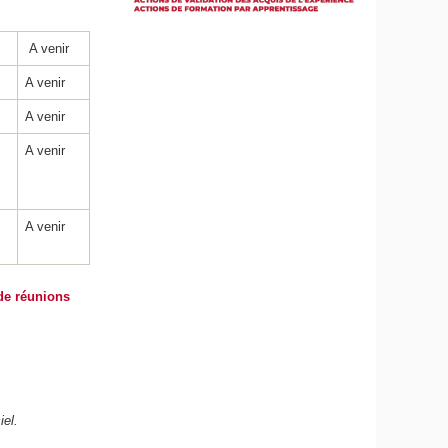
A venir
A venir
A venir
A venir
A venir
 de réunions
iel.