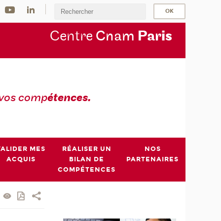
Centre
Cnam
Par
is
 vos comp
étences.
VALIDER MES
RÉALISER UN
NOS
ACQUIS
BILAN DE
PARTENAIRES
COMPÉTENCES