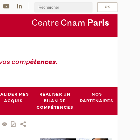
Centre
Cnam
Par
is
 vos comp
étences.
VALIDER MES
RÉALISER UN
NOS
ACQUIS
BILAN DE
PARTENAIRES
COMPÉTENCES