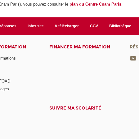
Cnam Paris),
vous pouvez consulter le
plan du Centre Cnam Paris
.
/réponses
Infos site
A télécharger
CGV
Bibliothèque
 FORMATION
FINANCER MA FORMATION
RÉS
ormations
a FOAD
tages
SUIVRE MA SCOLARITÉ