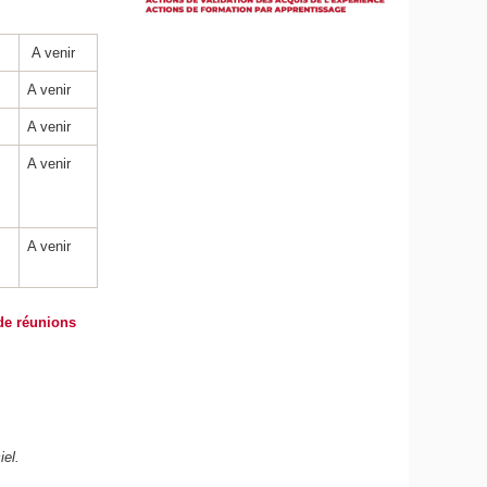
A venir
A venir
A venir
A venir
A venir
 de réunions
iel.