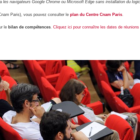
a les navigateurs Google Chrome ou Microsoft Edge sans installation du logic
Cnam Paris),
vous pouvez consulter le
plan du Centre Cnam Paris
.
ur le
bilan de compétences
.
Cliquez ici pour connaître les dates de réunions