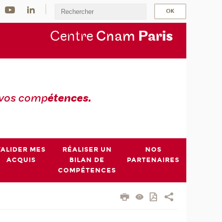
Centre
Cnam
Par
is
 vos comp
étences.
VALIDER MES
RÉALISER UN
NOS
ACQUIS
BILAN DE
PARTENAIRES
COMPÉTENCES