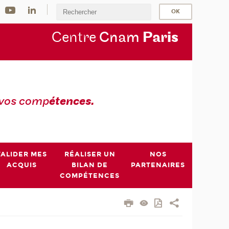
Centre
Cnam
Par
is
 vos comp
étences.
VALIDER MES
RÉALISER UN
NOS
ACQUIS
BILAN DE
PARTENAIRES
COMPÉTENCES