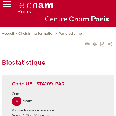
Centre
Cnam
Par
is
Choisir ma formation
Par discipline
Accueil
Biostatistique
Code UE : STA109-PAR
Cours
6
crédits
Volume horaire de référence
(+ ou - 10%) :
50 heures