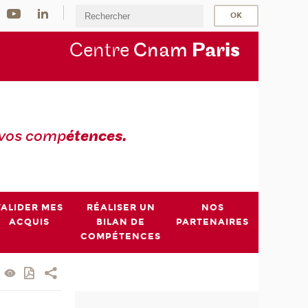
Centre
Cnam
Par
is
 vos comp
étences.
VALIDER MES
RÉALISER UN
NOS
ACQUIS
BILAN DE
PARTENAIRES
COMPÉTENCES