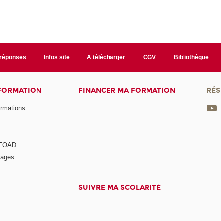
/réponses
Infos site
A télécharger
CGV
Bibliothèque
 FORMATION
FINANCER MA FORMATION
RÉS
ormations
a FOAD
tages
SUIVRE MA SCOLARITÉ