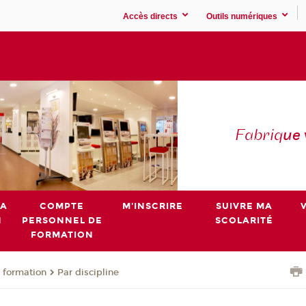
Accès directs
Outils numériques
Fabriq
ue
MA
COMPTE
M'INSCRIRE
SUIVRE MA
N
PERSONNEL DE
SCOLARITÉ
FORMATION
 formation
Par discipline