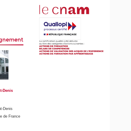
eignement
t-Denis
nt-Denis
de de France