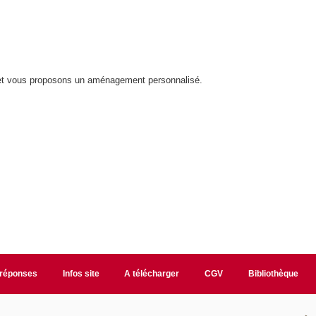
et vous proposons un aménagement personnalisé.
/réponses
Infos site
A télécharger
CGV
Bibliothèque