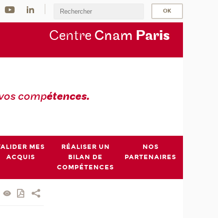
Centre
Cnam
Par
is
 vos comp
étences.
VALIDER MES
RÉALISER UN
NOS
ACQUIS
BILAN DE
PARTENAIRES
COMPÉTENCES