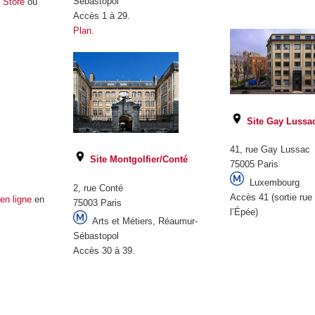
Sébastopol
 Store
ou
.
Accès 1 à 29.
Plan
.
Site Gay Lussa
41, rue Gay Lussac
Site Montgolfier/Conté
75005 Paris
Luxembourg
2, rue Conté
Accès 41 (sortie rue
en ligne
en
75003 Paris
l’Épée)
Arts et Métiers, Réaumur-
Sébastopol
Accès 30 à 39.
.