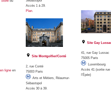
Sébastopol
 Store
ou
.
Accès 1 à 29.
Plan
.
Site Gay Lussa
41, rue Gay Lussac
Site Montgolfier/Conté
75005 Paris
Luxembourg
2, rue Conté
Accès 41 (sortie rue
en ligne
en
75003 Paris
l’Épée)
Arts et Métiers, Réaumur-
Sébastopol
Accès 30 à 39.
.