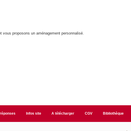
et vous proposons un aménagement personnalisé.
/réponses
Infos site
A télécharger
CGV
Bibliothèque