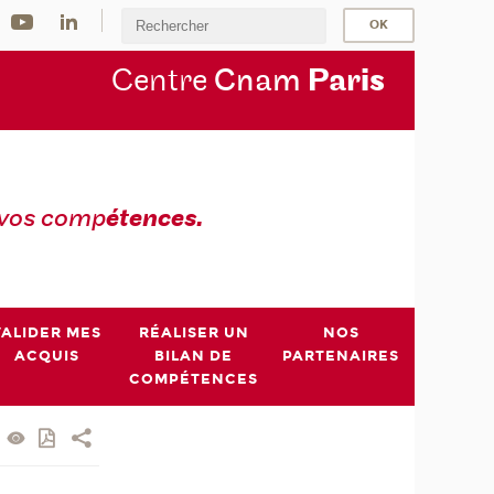
Centre
Cnam
Par
is
 vos comp
étences.
VALIDER MES
RÉALISER UN
NOS
ACQUIS
BILAN DE
PARTENAIRES
COMPÉTENCES