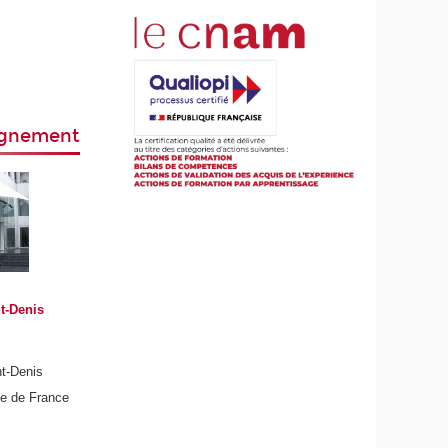
eignement
t-Denis
nt-Denis
de de France