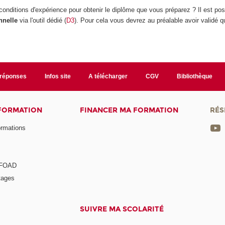
conditions d'expérience pour obtenir le diplôme que vous préparez ? Il est pos
nnelle
via l'outil dédié (
D3
). Pour cela vous devrez au préalable avoir validé 
/réponses
Infos site
A télécharger
CGV
Bibliothèque
 FORMATION
FINANCER MA FORMATION
RÉS
ormations
a FOAD
tages
SUIVRE MA SCOLARITÉ