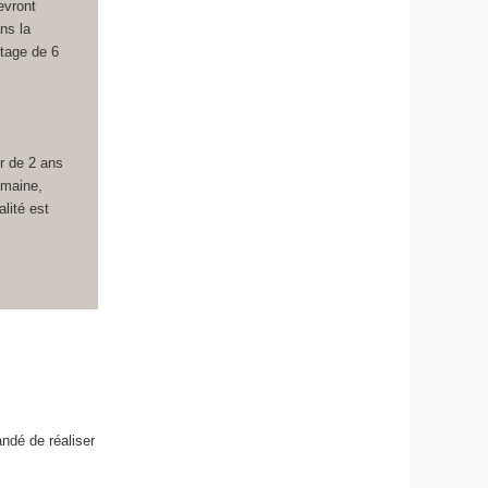
vront
ans la
stage de 6
er de 2 ans
omaine,
lité est
ndé de réaliser