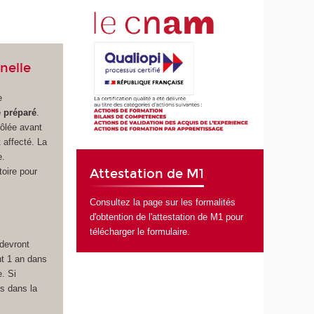
nelle
e
e préparé
.
rôlée avant
 affecté. La
e.
toire pour
Attestation de M1
Consultez
la page sur les formalités
d'obtention de l'attestation de M1 pour
télécharger le formulaire
.
devront
nt 1 an dans
e. Si
is dans la