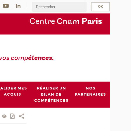
Centre
Cnam
Par
is
 vos comp
étences.
VALIDER MES
RÉALISER UN
NOS
ACQUIS
BILAN DE
PARTENAIRES
COMPÉTENCES