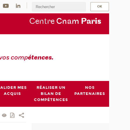
Centre
Cnam
Par
is
 vos comp
étences.
VALIDER MES
RÉALISER UN
NOS
ACQUIS
BILAN DE
PARTENAIRES
COMPÉTENCES