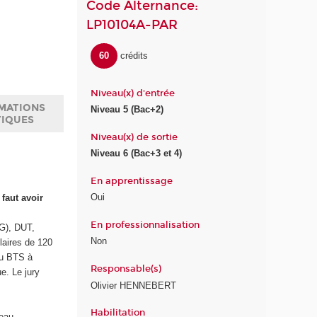
Code Alternance:
LP10104A-PAR
60
crédits
Niveau(x) d'entrée
MATIONS
Niveau 5 (Bac+2)
TIQUES
Niveau(x) de sortie
Niveau 6 (Bac+3 et 4)
En apprentissage
Oui
faut avoir
En professionnalisation
G), DUT,
Non
laires de 120
ou BTS à
Responsable(s)
e. Le jury
Olivier HENNEBERT
Habilitation
veau