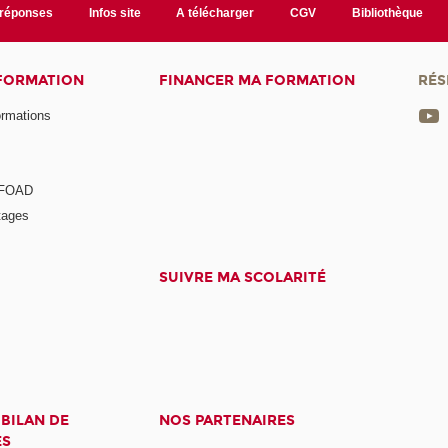
/réponses
Infos site
A télécharger
CGV
Bibliothèque
 FORMATION
FINANCER MA FORMATION
RÉS
ormations
a FOAD
tages
SUIVRE MA SCOLARITÉ
 BILAN DE
NOS PARTENAIRES
ES