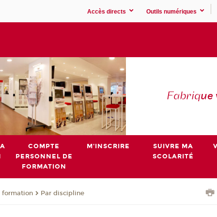
Accès directs
Outils numériques
Fabriq
ue
MA
COMPTE
M'INSCRIRE
SUIVRE MA
N
PERSONNEL DE
SCOLARITÉ
FORMATION
 formation
Par discipline