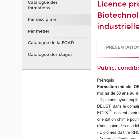
Licence pro
Catalogue des
formations
Biotechnol
Par discipline
industriell
Par métier
Catalogue de la FOAD
PRÉSENTATIO
Catalogue des stages
Public, conditi
Prérequis :
Formation initiale 
moins de 30 ans au dé
- Diplômés ayant capi
DEUST, dans le domaine 
ECTS
doivent avoir 
orientation chimie pour
d'admission des candid
- Diplômés du titre RN
- Autres diplômés, sou