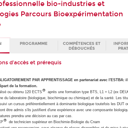
fessionnelle bio-industries et
ogies Parcours Bioexpérimentation
e
N
PROGRAMME
COMPÉTENCES ET
INFOR
DÉBOUCHÉS
PRA
ons d’accès et prérequis
OBLIGATOIREMENT PAR APPRENTISSAGE en partenariat avec l'ESTBA: il 
part de la formation.
talisé ou obtenu 120 ECTS
après une formation type BTS, L1 + L2 (ex DEU
du laboratoire (biologique, biochimique ou chimique) et de la santé. Les titu
suivi un cursus préférentiellement à dominante biologique toutefois les DUT 
ront être admis s'ils justifient d'une expérience avec une composante biologiqu
atures prendra une décision au cas par cas.
CP
de technicien supérieur en Biochimie-Biologie du Cnam
haitant une reconversion, sous réserve de places disponibles et de mise à ni