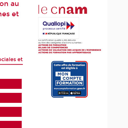
ion au
nes et
ciales et