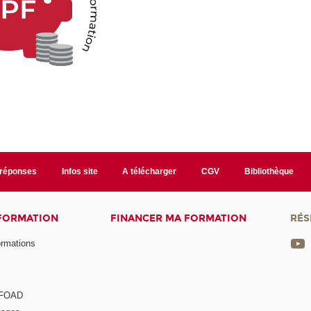
/réponses
Infos site
A télécharger
CGV
Bibliothèque
 FORMATION
FINANCER MA FORMATION
RÉS
ormations
a FOAD