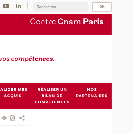
Centre
Cnam
Par
is
 vos comp
étences.
VALIDER MES
RÉALISER UN
NOS
ACQUIS
BILAN DE
PARTENAIRES
COMPÉTENCES