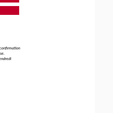
 confirmation
se.
endredi