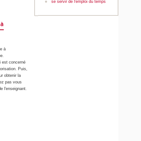
se servir de l'emploi du temps
 à
se à
ue.
i est concerné
orisation. Puis,
r obtenir la
rez pas vous
de l'enseignant.