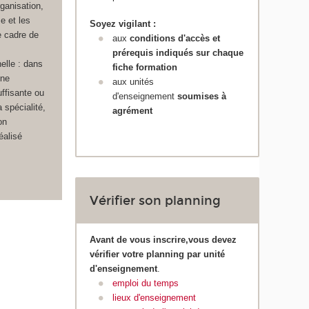
rganisation,
e et les
Soyez vigilant :
 cadre de
aux
conditions d'accès et
prérequis indiqués sur chaque
nelle : dans
fiche formation
une
aux unités
uffisante ou
d'enseignement
soumises à
 spécialité,
agrément
on
éalisé
Vérifier son planning
Avant de vous inscrire,vous devez
vérifier votre planning par unité
d'enseignement
.
emploi du temps
lieux d'enseignement