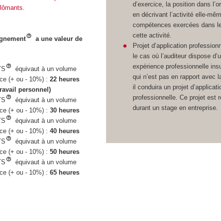
d’exercice, la position dans l’o
iplômants
.
en décrivant l’activité elle-mêm
compétences exercées dans le
cette activité.
ignement
a une valeur de
Projet d’application profession
le cas où l’auditeur dispose d’
expérience professionnelle ins
TS
équivaut à un volume
qui n’est pas en rapport avec la
nce (+ ou - 10%) :
22 heures
il conduira un projet d’applicati
ravail personnel)
professionnelle. Ce projet est r
TS
équivaut à un volume
durant un stage en entreprise.
nce (+ ou - 10%) :
30 heures
TS
équivaut à un volume
nce (+ ou - 10%) :
40 heures
TS
équivaut à un volume
nce (+ ou - 10%) :
50 heures
TS
équivaut à un volume
nce (+ ou - 10%) :
65 heures