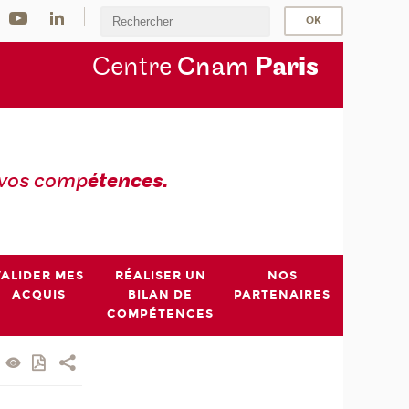
Centre
Cnam
Par
is
 vos comp
étences.
VALIDER MES
RÉALISER UN
NOS
ACQUIS
BILAN DE
PARTENAIRES
COMPÉTENCES