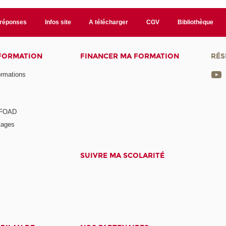
/réponses
Infos site
A télécharger
CGV
Bibliothèque
 FORMATION
FINANCER MA FORMATION
RÉS
ormations
a FOAD
tages
SUIVRE MA SCOLARITÉ