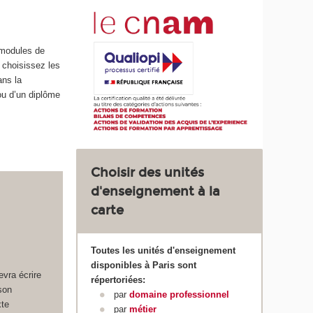
 modules de
 choisissez les
ns la
ou d’un diplôme
Choisir des unités
d'enseignement à la
carte
Toutes les unités d'enseignement
disponibles à Paris sont
evra écrire
répertoriées:
son
par
domaine professionnel
xte
par
métier