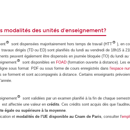
es modalités des unités d'enseignement?
ment
sont dispensées majoritairement hors temps de travail (HTT
), en co
 travaux dirigés (TD ou ED) sont planifiés du lundi au vendredi de 18h15 à 21
nts peuvent également être dispensés en journée bloquée (TO) du lundi au 
seignement
sont disponibles en
FOAD
(formation ouverte à distance). Les 
 ligne sous format PDF ou sous forme de cours enregistrés dans
l'espace nu
rs se forment et sont accompagnés à distance. Certains enseignants prévoie
'année.
seignement
sont validées par un examen planifié à la fin de chaque semest
est affectée une valeur en
crédits
. Ces crédits sont acquis dès que l'auditeu
te égale ou supérieure à la moyenne
.
fication et
modalités de l'UE disponible au Cnam de Paris
, consulter l'
empl