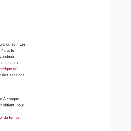
urs du soir. Les
h45 et le
vendredi.
enseignants
mérique de
nt des sessions
re.A chaque
r obtient, pour
oi du temps
.