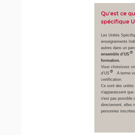
Qu'est ce q
spécifique U
Les Unités Spécifi
enseignements Indi
autres dans un par
ensemble d’US
formation.
Vous choisissez vo
d’US
. A terme v
certification.
Ce sont des unités
n'apparaissent que
n'est pas possible 
directement, elles 
personnes inscrites