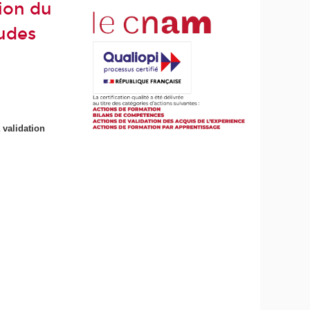
tion du
tudes
a validation