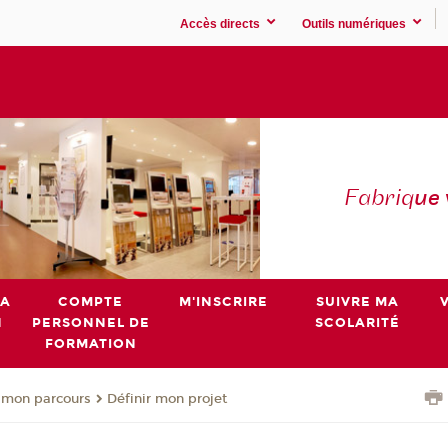
Accès directs
Outils numériques
Fabriq
ue
MA
COMPTE
M'INSCRIRE
SUIVRE MA
N
PERSONNEL DE
SCOLARITÉ
FORMATION
 mon parcours
Définir mon projet