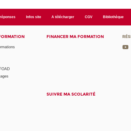
/réponses
Infos site
A télécharger
CGV
Bibliothèque
 FORMATION
FINANCER MA FORMATION
RÉS
ormations
a FOAD
tages
SUIVRE MA SCOLARITÉ