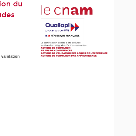
tion du
tudes
a validation