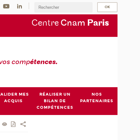
Centre
Cnam
Par
is
 vos comp
étences.
VALIDER MES
RÉALISER UN
NOS
ACQUIS
BILAN DE
PARTENAIRES
COMPÉTENCES