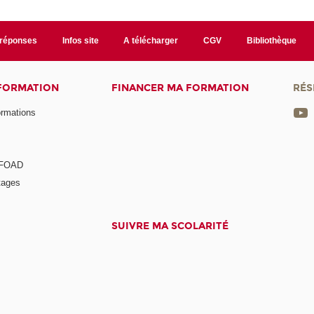
/réponses
Infos site
A télécharger
CGV
Bibliothèque
 FORMATION
FINANCER MA FORMATION
RÉS
ormations
a FOAD
tages
SUIVRE MA SCOLARITÉ