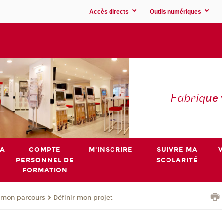
Accès directs
Outils numériques
Fabriq
ue
MA
COMPTE
M'INSCRIRE
SUIVRE MA
N
PERSONNEL DE
SCOLARITÉ
FORMATION
 mon parcours
Définir mon projet