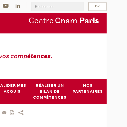
Centre
Cnam
Par
is
 vos comp
étences.
VALIDER MES
RÉALISER UN
NOS
ACQUIS
BILAN DE
PARTENAIRES
COMPÉTENCES