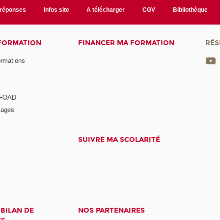
/réponses
Infos site
A télécharger
CGV
Bibliothèque
 FORMATION
FINANCER MA FORMATION
RÉS
ormations
a FOAD
tages
SUIVRE MA SCOLARITÉ
 BILAN DE
NOS PARTENAIRES