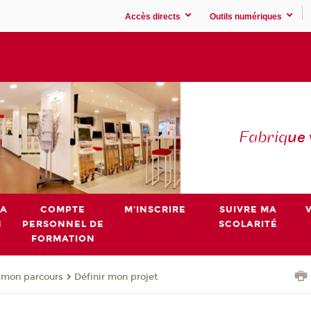
Accès directs
Outils numériques
Fabriq
ue
MA
COMPTE
M'INSCRIRE
SUIVRE MA
N
PERSONNEL DE
SCOLARITÉ
FORMATION
 mon parcours
Définir mon projet