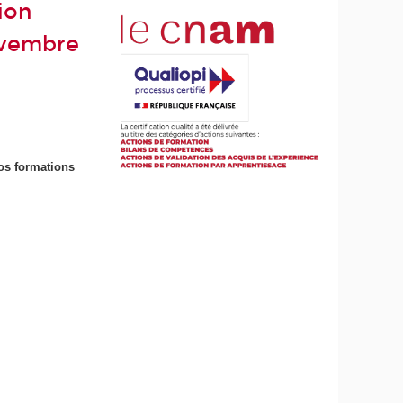
ion
ovembre
os formations