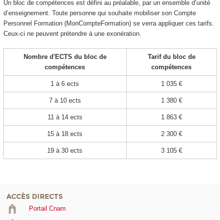
Un bloc de compétences
est défini au préalable, par un ensemble d’unité
d’enseignement. Toute personne qui souhaite mobiliser son Compte
Personnel Formation (MonCompteFormation) se verra appliquer ces tarifs.
Ceux‐ci ne peuvent prétendre à une exonération.
Nombre d'ECTS
du bloc de
Tarif du bloc de
compétences
compétences
1 à 6 ects
1 035 €
7 à 10 ects
1 380 €
11 à 14 ects
1 863 €
15 à 18 ects
2 300 €
19 à 30 ects
3 105 €
ACCÈS DIRECTS
Portail Cnam