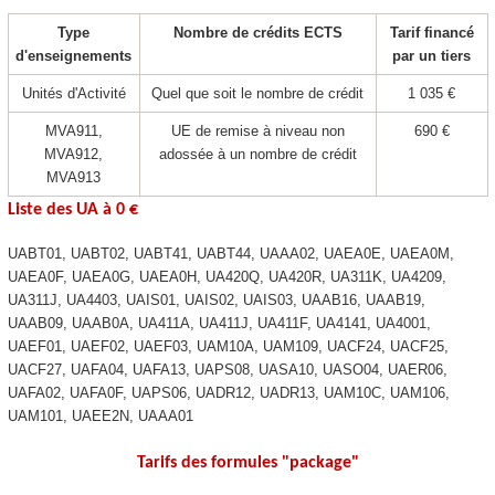
Type
Nombre de crédits ECTS
Tarif financé
d'enseignements
par un tiers
Unités d'Activité
Quel que soit le nombre de crédit
1 035 €
MVA911,
UE de remise à niveau non
690 €
MVA912,
adossée à un nombre de crédit
MVA913
Liste des UA
à 0 €
UABT01, UABT02, UABT41, UABT44, UAAA02, UAEA0E, UAEA0M,
UAEA0F, UAEA0G, UAEA0H, UA420Q, UA420R, UA311K, UA4209,
UA311J, UA4403, UAIS01, UAIS02, UAIS03, UAAB16, UAAB19,
UAAB09, UAAB0A, UA411A, UA411J, UA411F, UA4141, UA4001,
UAEF01, UAEF02, UAEF03, UAM10A, UAM109, UACF24, UACF25,
UACF27, UAFA04, UAFA13, UAPS08, UASA10, UASO04, UAER06,
UAFA02, UAFA0F, UAPS06, UADR12, UADR13, UAM10C, UAM106,
UAM101, UAEE2N, UAAA01­­
Tarifs des formules "package
"