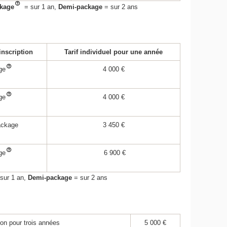
kage
= sur 1 an,
Demi-package
= sur 2 ans
inscription
Tarif individuel pour une année
ge
4 000 €
ge
4 000 €
ackage
3 450 €
ge
6 900 €
sur 1 an,
Demi-package
= sur 2 ans
ion pour trois années
5 000 €