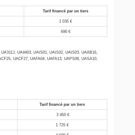
Tarif financé par un tiers
1 035 €
690 €
A311J, UA4403, UAIS01, UAIS02, UAIS03, UAAB16,
ACF25, UACF27, UAFA04, UAFA13, UAPS08, UASA10,
Tarif financé par un tiers
3 450 €
1 725 €