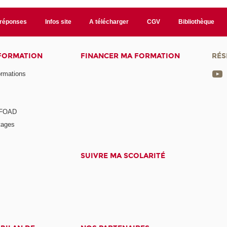
/réponses
Infos site
A télécharger
CGV
Bibliothèque
 FORMATION
FINANCER MA FORMATION
RÉS
ormations
a FOAD
tages
SUIVRE MA SCOLARITÉ