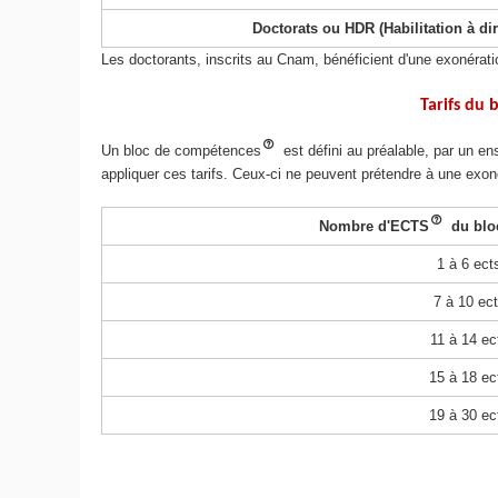
Doctorats ou HDR (Habilitation à di
Les doctorants, inscrits au Cnam, bénéficient d'une exonérat
Tarifs du
Un bloc de compétences
est défini au préalable, par un 
appliquer ces tarifs. Ceux‐ci ne peuvent prétendre à une exon
Nombre d'ECTS
du blo
1 à 6 ect
7 à 10 ec
11 à 14 ec
15 à 18 ec
19 à 30 ec