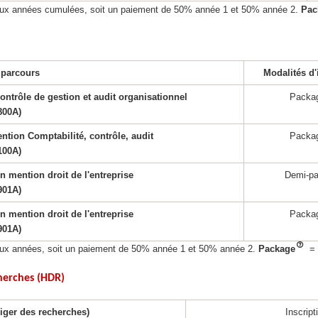
r deux années cumulées, soit un paiement de 50% année 1 et 50% année 2.
Pac
 parcours
Modalités d'
ntrôle de gestion et audit organisationnel
Packa
800A)
ntion Comptabilité, contrôle, audit
Packa
100A)
n mention droit de l'entreprise
Demi-p
901A)
n mention droit de l'entreprise
Packa
901A)
 deux années, soit un paiement de 50% année 1 et 50% année 2.
Package
= 
cherches (HDR)
riger des recherches)
Inscript