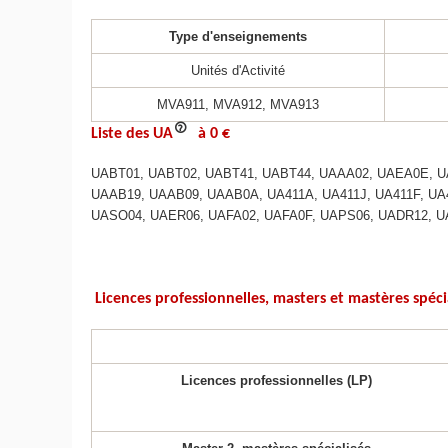
Type d'enseignements
Unités d'Activité
MVA911, MVA912, MVA913
Liste des UA
à 0 €
UABT01, UABT02, UABT41, UABT44, UAAA02, UAEA0E, UA
UAAB19, UAAB09, UAAB0A, UA411A, UA411J, UA411F, UA
UASO04, UAER06, UAFA02, UAFA0F, UAPS06, UADR12, U
Licences professionnelles, masters et mastères spéc
Licences professionnelles (LP)