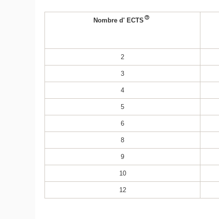
Nombre d' ECTS
2
3
4
5
6
8
9
10
12