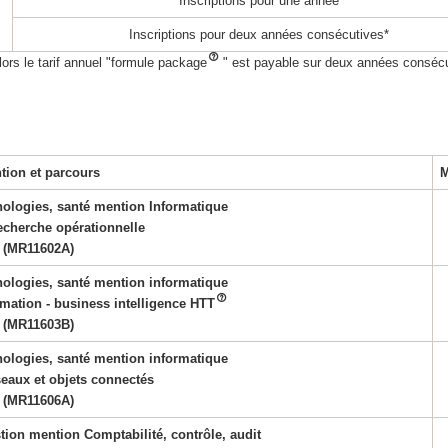
Inscriptions pour une année
Inscriptions pour deux années consécutives*
ors le tarif annuel "formule package
" est payable sur deux années conséc
tion et parcours
M
nologies, santé mention Informatique
echerche opérationnelle
(MR11602A)
nologies, santé mention informatique
mation - business intelligence HTT
(MR11603B)
nologies, santé mention informatique
eaux et objets connectés
(MR11606A)
tion mention Comptabilité, contrôle, audit