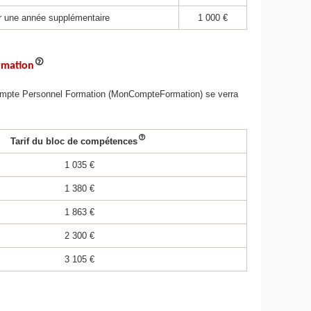
ur une année supplémentaire
1 000 €
rmation
 Compte Personnel Formation (MonCompteFormation) se verra
Tarif du bloc de compétences
1 035 €
1 380 €
1 863 €
2 300 €
3 105 €