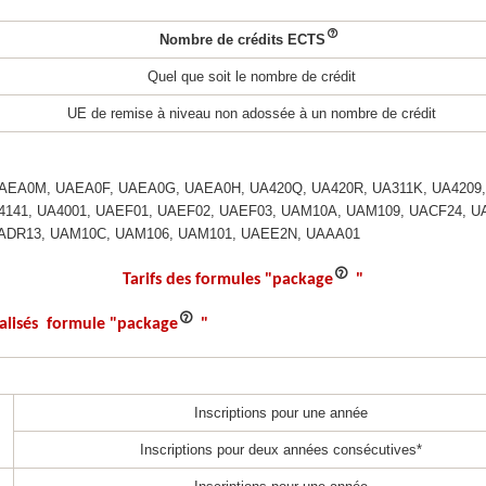
Nombre de crédits ECTS
Quel que soit le nombre de crédit
UE de remise à niveau non adossée à un nombre de crédit
EA0M, UAEA0F, UAEA0G, UAEA0H, UA420Q, UA420R, UA311K, UA4209, U
4141, UA4001, UAEF01, UAEF02, UAEF03, UAM10A, UAM109, UACF24, U
ADR13, UAM10C, UAM106, UAM101, UAEE2N, UAAA01­­
Tarifs des formules "package
"
ialisés formule "package
"
Inscriptions pour une année
Inscriptions pour deux années consécutives*