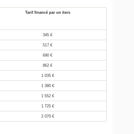
Tarif financé par un tiers
345 €
517 €
690 €
862 €
1 035 €
1 380 €
1 552 €
1 725 €
2 070 €