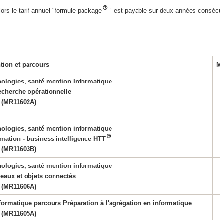
ors le tarif annuel "formule package
" est payable sur deux années conséc
tion et parcours
M
nologies, santé mention Informatique
echerche opérationnelle
(MR11602A)
nologies, santé mention informatique
mation - business intelligence HTT
(MR11603B)
nologies, santé mention informatique
eaux et objets connectés
(MR11606A)
formatique parcours Préparation à l'agrégation en informatique
(MR11605A)