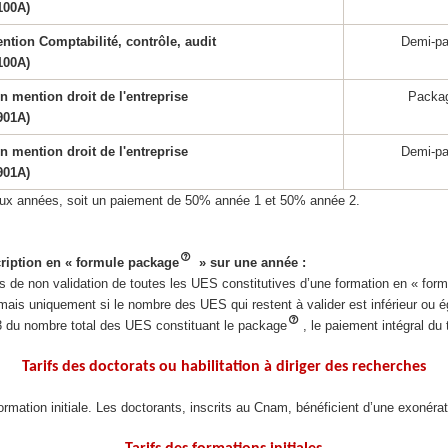
100A)
ntion Comptabilité, contrôle, audit
Demi-p
100A)
n mention droit de l'entreprise
Packa
901A)
n mention droit de l'entreprise
Demi-p
901A)
 deux années, soit un paiement de 50% année 1 et 50% année 2.
cription en « formule package
» sur une année :
s de non validation de toutes les UES constitutives d’une formation en « for
, mais uniquement si le nombre des UES qui restent à valider est inférieur ou
/3 du nombre total des UES constituant le package
, le paiement intégral du
Tarifs des doctorats ou habilitation à diriger des recherches
n formation initiale. Les doctorants, inscrits au Cnam, bénéficient d’une exoné