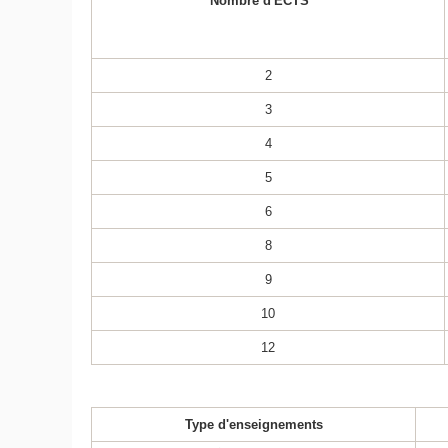
Nombre d'ECTS
2
3
4
5
6
8
9
10
12
Type d'enseignements