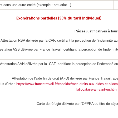
t dans une autre entité (exemple : actuariat...)
Exonérations partielles (35% du tarif individuel)
Pièces justificatives à four
Attestation RSA délivrée par la CAF, certifiant la perception de l'indemnité au
estation ASS délivrée par France Travail, certifiant la perception de l'indemnit
Attestation AAH délivrée par la CAF, certifiant la perception de l'indemnité a
Attestation de l'aide fin de droit (AFD) délivrée par France Travail, a
lus d'info :
https://www.francetravail.fr/candidat/mes-droits-aux-aides-et-allocat
lallocataire-arrivant-en.html
Carte de réfugié délivrée par l'OFPRA ou titre de séjo