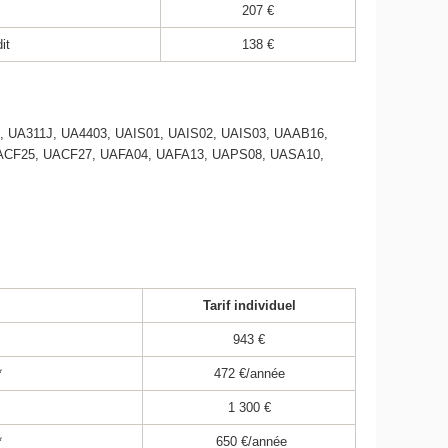
207 €
it
138 €
UA311J, UA4403, UAIS01, UAIS02, UAIS03, UAAB16,
ACF25, UACF27, UAFA04, UAFA13, UAPS08, UASA10,
Tarif individuel
943 €
*
472 €/année
1 300 €
*
650 €/année