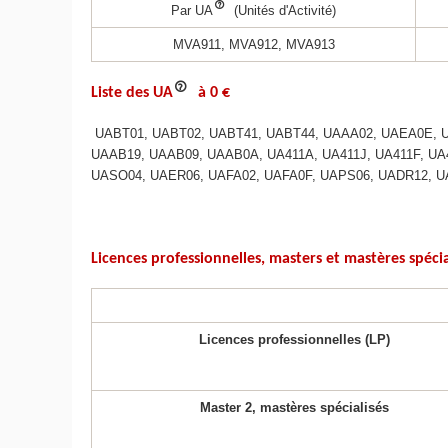
Par UA
(Unités d'Activité)
MVA911, MVA912, MVA913
Liste des UA
à 0 €
UABT01, UABT02, UABT41, UABT44, UAAA02, UAEA0E, UA
UAAB19, UAAB09, UAAB0A, UA411A, UA411J, UA411F, UA
UASO04, UAER06, UAFA02, UAFA0F, UAPS06, UADR12, U
Licences professionnelles, masters et mastères spéc
Licences professionnelles (LP)
Master 2, mastères spécialisés