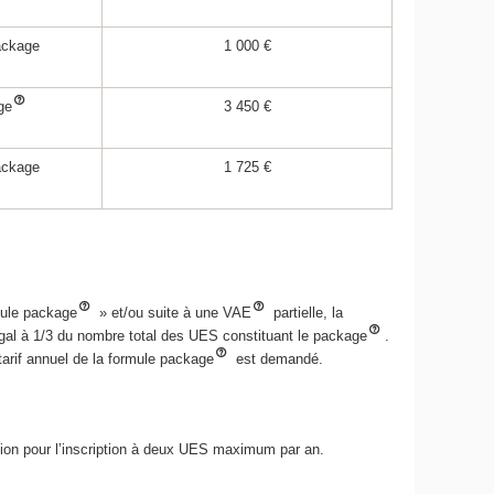
ackage
1 000 €
ge
3 450 €
ackage
1 725 €
mule package
» et/ou suite à une VAE
partielle, la
 égal à 1/3 du nombre total des UES constituant le package
.
 tarif annuel de la formule package
est demandé.
ration pour l’inscription à deux UES maximum par an.