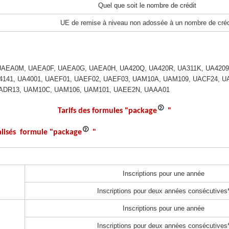
Quel que soit le nombre de crédit
UE de remise à niveau non adossée à un nombre de créd
EA0M, UAEA0F, UAEA0G, UAEA0H, UA420Q, UA420R, UA311K, UA4209, 
4141, UA4001, UAEF01, UAEF02, UAEF03, UAM10A, UAM109, UACF24, U
ADR13, UAM10C, UAM106, UAM101, UAEE2N, UAAA01­­
Tarifs des formules "package
"
ialisés formule "package
"
Inscriptions pour une année
Inscriptions pour deux années consécutives
Inscriptions pour une année
Inscriptions pour deux années consécutives