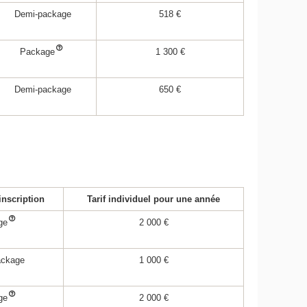
Demi-package
518 €
Package
1 300 €
Demi-package
650 €
inscription
Tarif individuel pour une année
ge
2 000 €
ackage
1 000 €
ge
2 000 €