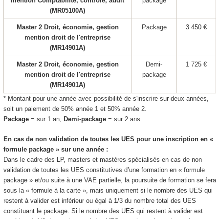
mention Comptabilité, contrôle, audit
package
(MR05100A)
Master 2 Droit, économie, gestion
Package
3 450 €
mention droit de l'entreprise
(MR14901A)
Master 2 Droit, économie, gestion
Demi-
1 725 €
mention droit de l'entreprise
package
(MR14901A)
* Montant pour une année avec possibilité de s'inscrire sur deux années,
soit un paiement de 50% année 1 et 50% année 2.
Package
= sur 1 an,
Demi-package
= sur 2 ans
En cas de non validation de toutes les UES pour une inscription en «
formule package
» sur une année :
Dans le cadre des LP, masters et mastères spécialisés en cas de non
validation de toutes les UES constitutives d’une formation en « formule
package
» et/ou suite à une VAE
partielle, la poursuite de formation se fera
sous la « formule à la carte », mais uniquement si le nombre des UES qui
restent à valider est inférieur ou égal à 1/3 du nombre total des UES
constituant le package
. Si le nombre des UES qui restent à valider est