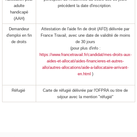
adulte
précédent la date d'inscription.
handicapé
(AAH)
Demandeur
Attestation de l'aide fin de droit (AFD) délivrée par
d'emploi en fin
France Travail, avec une date de validité de moins
de droits
de 30 jours
(pour plus d'info :
https://www.francetravail.fr/candidat/mes-droits-aux-
aides-et-allocati/aides-financieres-et-autres-
allo/autres-allocations/aide-a-lallocataire-arrivant-
en.html
)
Réfugié
Carte de réfugié délivrée par l'OFPRA ou titre de
séjour avec la mention "réfugié"