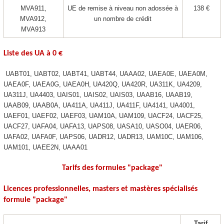
MVA911,
UE de remise à niveau non adossée à
138 €
MVA912,
un nombre de crédit
MVA913
Liste des UA
à 0 €
UABT01, UABT02, UABT41, UABT44, UAAA02, UAEA0E, UAEA0M,
UAEA0F, UAEA0G, UAEA0H, UA420Q, UA420R, UA311K, UA4209,
UA311J, UA4403, UAIS01, UAIS02, UAIS03, UAAB16, UAAB19,
UAAB09, UAAB0A, UA411A, UA411J, UA411F, UA4141, UA4001,
UAEF01, UAEF02, UAEF03, UAM10A, UAM109, UACF24, UACF25,
UACF27, UAFA04, UAFA13, UAPS08, UASA10, UASO04, UAER06,
UAFA02, UAFA0F, UAPS06, UADR12, UADR13, UAM10C, UAM106,
UAM101, UAEE2N, UAAA01­­
Tarifs des formules "package
"
Licences professionnelles, masters et mastères spécialisés
formule "package
"
Tarif