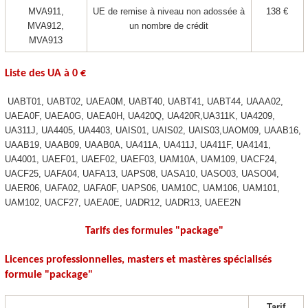
MVA911,
UE de remise à niveau non adossée à
138 €
MVA912,
un nombre de crédit
MVA913
Liste des UA
à 0 €
UABT01, UABT02, UAEA0M, UABT40, UABT41, UABT44, UAAA02,
UAEA0F, UAEA0G, UAEA0H, UA420Q, UA420R,UA311K, UA4209,
UA311J, UA4405, UA4403, UAIS01, UAIS02, UAIS03,UAOM09, UAAB16,
UAAB19, UAAB09, UAAB0A, UA411A, UA411J, UA411F, UA4141,
UA4001, UAEF01, UAEF02, UAEF03, UAM10A, UAM109, UACF24,
UACF25, UAFA04, UAFA13, UAPS08, UASA10, UASO03, UASO04,
UAER06, UAFA02, UAFA0F, UAPS06, UAM10C, UAM106, UAM101,
UAM102, UACF27, UAEA0E, UADR12, UADR13, UAEE2N
Tarifs des formules "package
"
Licences professionnelles, masters et mastères spécialisés
formule "package
"
Tarif