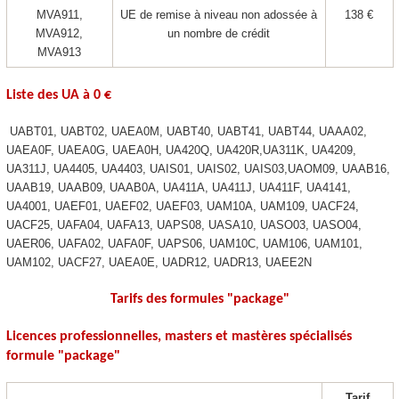
MVA911,
UE de remise à niveau non adossée à
138 €
MVA912,
un nombre de crédit
MVA913
Liste des UA
à 0 €
UABT01, UABT02, UAEA0M, UABT40, UABT41, UABT44, UAAA02,
UAEA0F, UAEA0G, UAEA0H, UA420Q, UA420R,UA311K, UA4209,
UA311J, UA4405, UA4403, UAIS01, UAIS02, UAIS03,UAOM09, UAAB16,
UAAB19, UAAB09, UAAB0A, UA411A, UA411J, UA411F, UA4141,
UA4001, UAEF01, UAEF02, UAEF03, UAM10A, UAM109, UACF24,
UACF25, UAFA04, UAFA13, UAPS08, UASA10, UASO03, UASO04,
UAER06, UAFA02, UAFA0F, UAPS06, UAM10C, UAM106, UAM101,
UAM102, UACF27, UAEA0E, UADR12, UADR13, UAEE2N
Tarifs des formules "package
"
Licences professionnelles, masters et mastères spécialisés
formule "package
"
Tarif