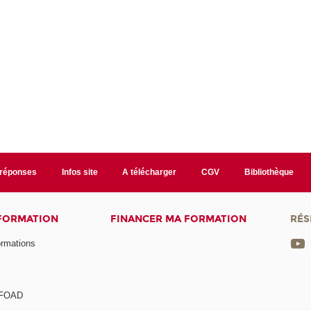
/réponses
Infos site
A télécharger
CGV
Bibliothèque
 FORMATION
FINANCER MA FORMATION
RÉS
ormations
a FOAD