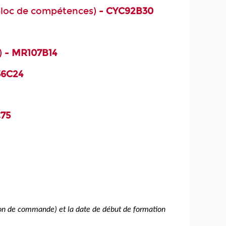
(bloc de compétences)
- CYC92B30
)
- MR107B14
36C24
75
tion de commande) et la date de début de formation