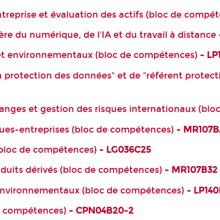
ntreprise et évaluation des actifs (bloc de compé
ère du numérique, de l'IA et du travail à distance
 et environnementaux (bloc de compétences)
- LP
a protection des données" et de "référent protec
hanges et gestion des risques internationaux (bl
nques-entreprises (bloc de compétences)
- MR107B
(bloc de compétences)
- LG036C25
roduits dérivés (bloc de compétences)
- MR107B32
 environnementaux (bloc de compétences)
- LP14
e compétences)
- CPN04B20-2