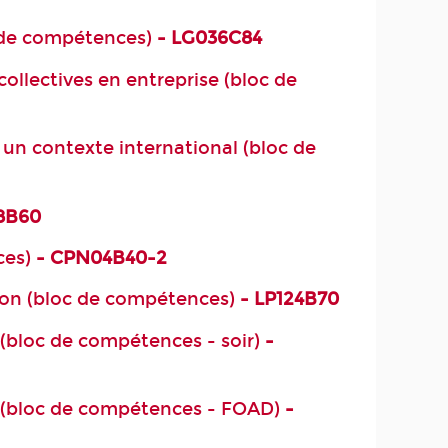
c de compétences)
- LG036C84
collectives en entreprise (bloc de
n contexte international (bloc de
8B60
ces)
- CPN04B40-2
tion (bloc de compétences)
- LP124B70
 (bloc de compétences - soir)
-
n (bloc de compétences - FOAD)
-