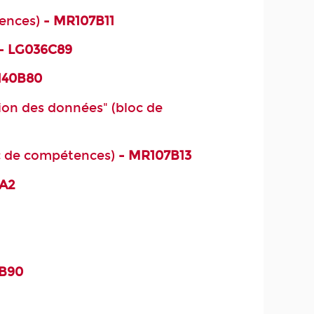
tences)
- MR107B11
- LG036C89
140B80
tion des données" (bloc de
oc de compétences)
- MR107B13
A2
0B90