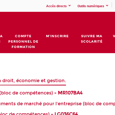
Accès directs
Outils numériques
MA
COMPTE
M'INSCRIRE
SUIVRE MA
N
PERSONNEL DE
SCOLARITÉ
FORMATION
n droit, économie et gestion.
(bloc de compétences)
- MR107BA4
ruments de marché pour l'entreprise (bloc de com
bloc de compétences)
- LG036C64