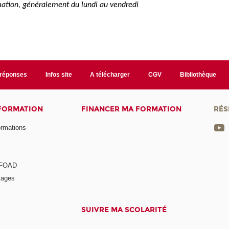
rmation, généralement du lundi au vendredi
/réponses
Infos site
A télécharger
CGV
Bibliothèque
 FORMATION
FINANCER MA FORMATION
RÉS
ormations
a FOAD
tages
SUIVRE MA SCOLARITÉ