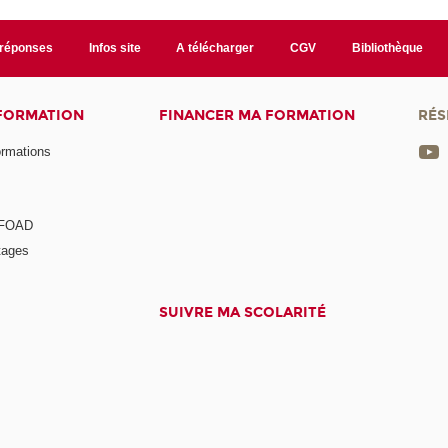
/réponses
Infos site
A télécharger
CGV
Bibliothèque
 FORMATION
FINANCER MA FORMATION
RÉS
ormations
a FOAD
tages
SUIVRE MA SCOLARITÉ