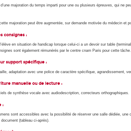
 d’une majoration du temps imparti pour une ou plusieurs épreuves, qui ne p
, cette majoration peut être augmentée, sur demande motivée du médecin et por
es consignes :
l’élève en situation de handicap lorsque celui-ci a un devoir sur table (terminal
consignes sont également rémunérés par le centre cnam Paris pour cette tâche
ur support spécifique :
aille, adaptation avec une police de caractère spécifique, agrandissement, v
riture manuelle ou de lecture :
iciels de synthèse vocale avec audiodescription, correcteurs orthographiques.
 :
amens sont accessibles avec la possibilité de réserver une salle dédiée, un
 document (tableau ci-après).