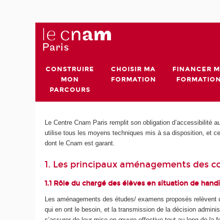
CONSTRUIRE
CHOISIR MA
FINANCER 
MON
FORMATION
FORMATIO
PARCOURS
Le Centre Cnam Paris remplit son obligation d’accessibilité 
utilise tous les moyens techniques mis à sa disposition, et c
dont le Cnam est garant.
1. Les principaux aménagements des co
1.1 Rôle du chargé des élèves en situation de hand
Les aménagements des études/ examens proposés relèvent du
qui en ont le besoin, et la transmission de la décision admin
s’assurer de leur mise en œuvre effective tout au long de la f