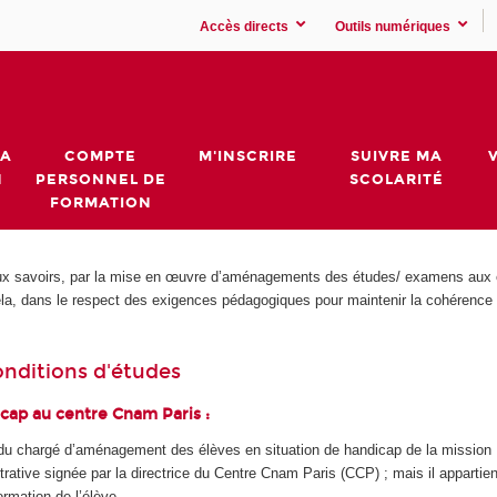
Accès directs
Outils numériques
MA
COMPTE
M'INSCRIRE
SUIVRE MA
N
PERSONNEL DE
SCOLARITÉ
FORMATION
aux savoirs, par la mise en œuvre d’aménagements des études/ examens aux él
ela, dans le respect des exigences pédagogiques pour maintenir la cohérence 
nditions d'études
icap au centre Cnam Paris :
 chargé d’aménagement des élèves en situation de handicap de la mission 
istrative signée par la directrice du Centre Cnam Paris (CCP) ; mais il appar
ormation de l’élève.