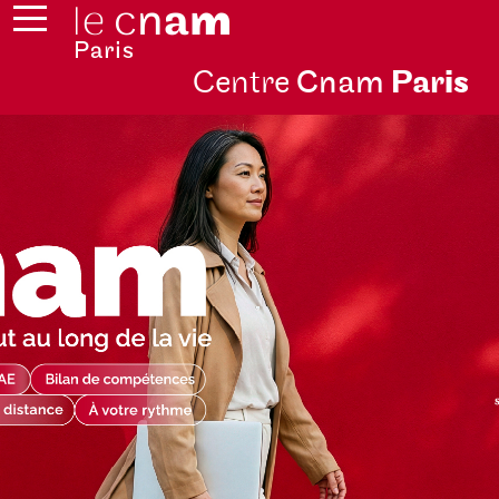
Centre
Cnam
Par
is