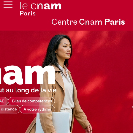
Centre
Cnam
Par
is