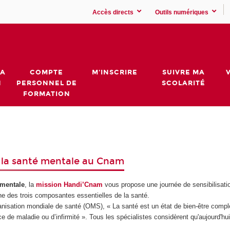
Accès directs
Outils numériques
MA
COMPTE
M'INSCRIRE
SUIVRE MA
N
PERSONNEL DE
SCOLARITÉ
FORMATION
e la santé mentale au Cnam
 mentale
, la
mission Handi’Cnam
vous propose une journée de sensibilisati
ne des trois composantes essentielles de la santé.
nisation mondiale de santé (OMS), « La santé est un état de bien-être compl
e de maladie ou d’infirmité ».
Tous les spécialistes considèrent qu'aujourd'hui