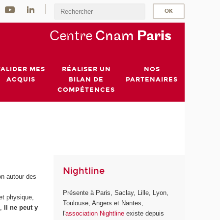
Centre
Cnam
Par
is
VALIDER MES
RÉALISER UN
NOS
ACQUIS
BILAN DE
PARTENAIRES
COMPÉTENCES
Nightline
on autour des
Présente à Paris, Saclay, Lille, Lyon,
et physique,
Toulouse, Angers et Nantes,
,
Il ne peut y
l'
association Nightline
existe depuis