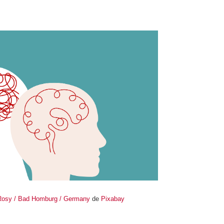
Rosy / Bad Homburg / Germany
de
Pixabay