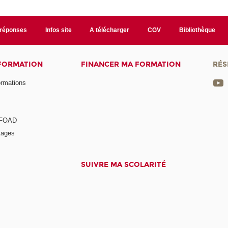
/réponses
Infos site
A télécharger
CGV
Bibliothèque
 FORMATION
FINANCER MA FORMATION
RÉS
ormations
a FOAD
tages
SUIVRE MA SCOLARITÉ