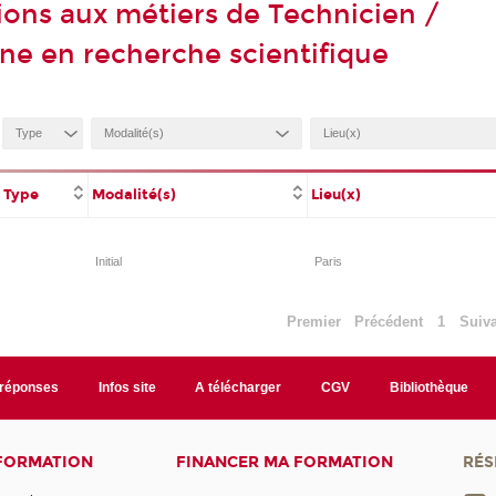
ions aux métiers de Technicien /
ne en recherche scientifique
Type
Modalité(s)
Lieu(x)
Initial
Paris
Premier
Précédent
1
Suiv
/réponses
Infos site
A télécharger
CGV
Bibliothèque
 FORMATION
FINANCER MA FORMATION
RÉS