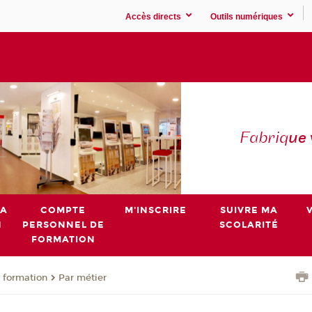
Accès directs
Outils numériques
Fabriq
ue
MA
COMPTE
M'INSCRIRE
SUIVRE MA
N
PERSONNEL DE
SCOLARITÉ
FORMATION
 formation
Par métier