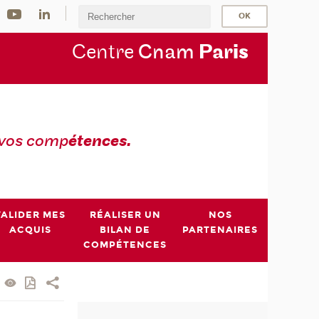
Centre
Cnam
Par
is
 vos comp
étences.
VALIDER MES
RÉALISER UN
NOS
ACQUIS
BILAN DE
PARTENAIRES
COMPÉTENCES