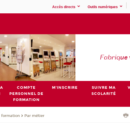
Accès directs
Outils numériques
Fabriq
ue
MA
COMPTE
M'INSCRIRE
SUIVRE MA
N
PERSONNEL DE
SCOLARITÉ
FORMATION
 formation
Par métier