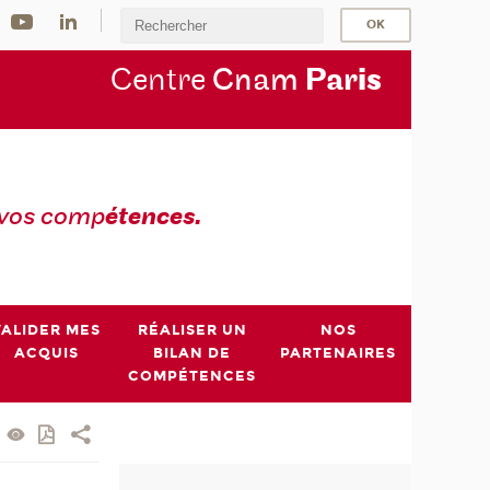
Centre
Cnam
Par
is
 vos comp
étences.
VALIDER MES
RÉALISER UN
NOS
ACQUIS
BILAN DE
PARTENAIRES
COMPÉTENCES