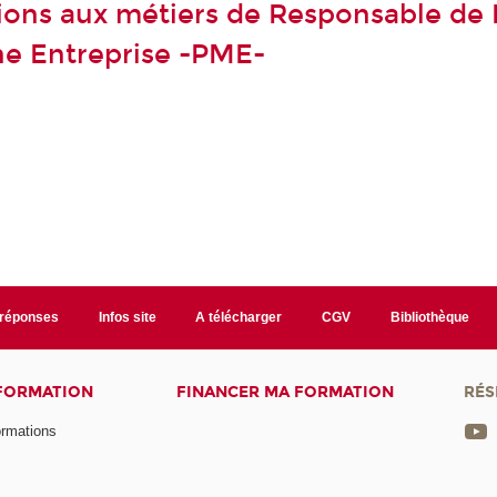
ions aux métiers de Responsable de 
e Entreprise -PME-
/réponses
Infos site
A télécharger
CGV
Bibliothèque
 FORMATION
FINANCER MA FORMATION
RÉS
ormations