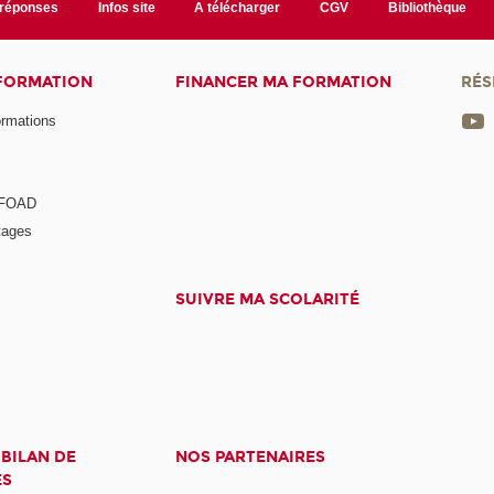
/réponses
Infos site
A télécharger
CGV
Bibliothèque
 FORMATION
FINANCER MA FORMATION
RÉS
ormations
a FOAD
tages
SUIVRE MA SCOLARITÉ
 BILAN DE
NOS PARTENAIRES
ES