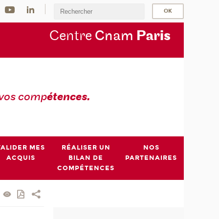
Centre
Cnam
Par
is
 vos comp
étences.
VALIDER MES
RÉALISER UN
NOS
ACQUIS
BILAN DE
PARTENAIRES
COMPÉTENCES