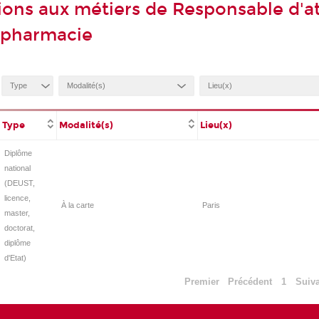
ions aux métiers de Responsable d'at
/pharmacie
Type
Modalité(s)
Lieu(x)
Diplôme
national
(DEUST,
licence,
À la carte
Paris
master,
doctorat,
diplôme
d'Etat)
Premier
Précédent
1
Suiv