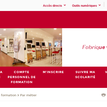
Accès directs
Outils numériques
Fabriq
ue
MA
COMPTE
M'INSCRIRE
SUIVRE MA
N
PERSONNEL DE
SCOLARITÉ
FORMATION
 formation
Par métier