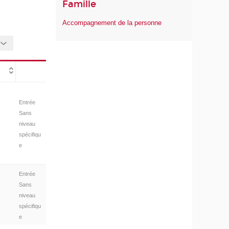
Famille
Accompagnement de la personne
Entrée
Sans
niveau
spécifiqu
e
Entrée
Sans
niveau
spécifiqu
e