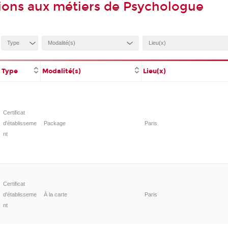
ions aux métiers de Psychologue
Type
Modalité(s)
Lieu(x)
Certificat
d'établisseme
Package
Paris
nt
Certificat
d'établisseme
À la carte
Paris
nt