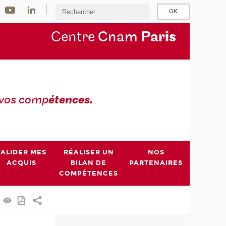
Centre
Cnam
Par
is
 vos comp
étences.
VALIDER MES
RÉALISER UN
NOS
ACQUIS
BILAN DE
PARTENAIRES
COMPÉTENCES