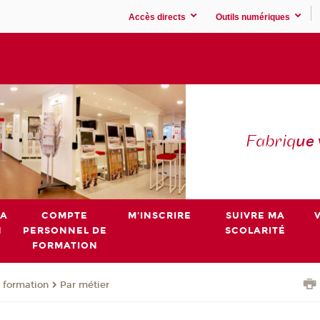
Accès directs
Outils numériques
Fabriq
ue
MA
COMPTE
M'INSCRIRE
SUIVRE MA
N
PERSONNEL DE
SCOLARITÉ
FORMATION
 formation
Par métier