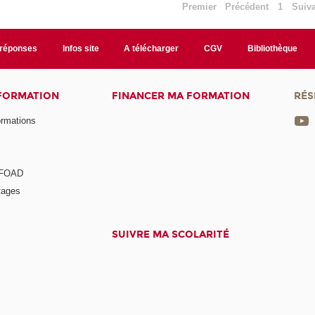
Premier
Précédent
1
Suiv
/réponses
Infos site
A télécharger
CGV
Bibliothèque
 FORMATION
FINANCER MA FORMATION
RÉS
ormations
a FOAD
tages
SUIVRE MA SCOLARITÉ