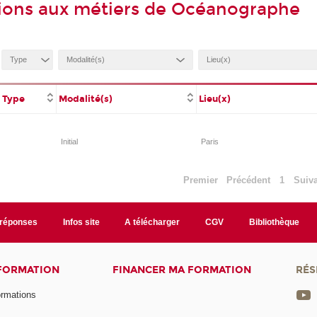
ions aux métiers de Océanographe
Type
Modalité(s)
Lieu(x)
Initial
Paris
Premier
Précédent
1
Suiv
/réponses
Infos site
A télécharger
CGV
Bibliothèque
 FORMATION
FINANCER MA FORMATION
RÉS
ormations