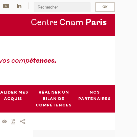
Centre
Cnam
Par
is
 vos comp
étences.
VALIDER MES
RÉALISER UN
NOS
ACQUIS
BILAN DE
PARTENAIRES
COMPÉTENCES