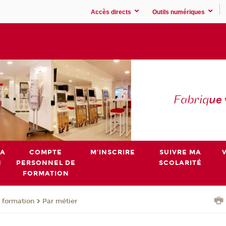
Accès directs
Outils numériques
Fabriq
ue
MA
COMPTE
M'INSCRIRE
SUIVRE MA
N
PERSONNEL DE
SCOLARITÉ
FORMATION
 formation
Par métier